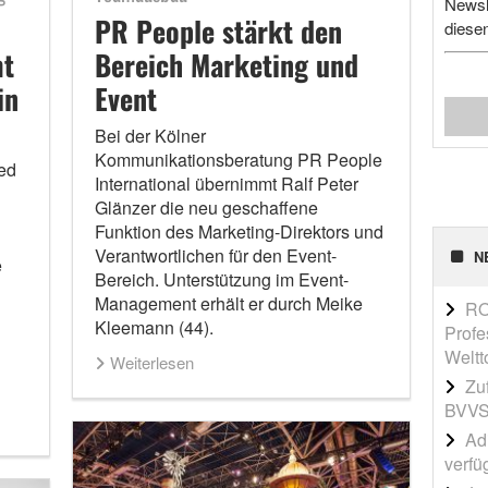
Newsl
PR People stärkt den
diese
mt
Bereich Marketing und
in
Event
Bei der Kölner
Kommunikationsberatung PR People
ied
International übernimmt Ralf Peter
Glänzer die neu geschaffene
Funktion des Marketing-Direktors und
Verantwortlichen für den Event-
N
e
Bereich. Unterstützung im Event-
Management erhält er durch Meike
RO
Kleemann (44).
Profe
Weltt
Weiterlesen
Zu
BVVS
Adi
verfü