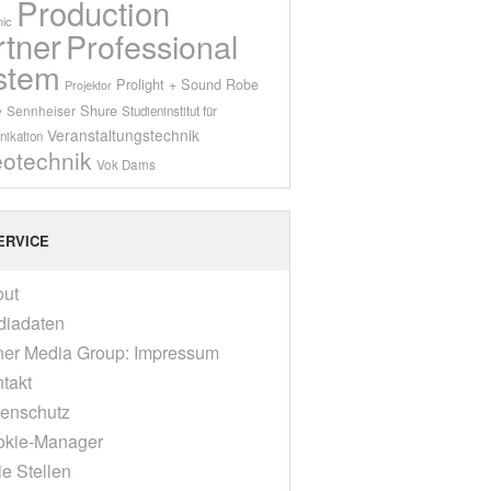
Production
ic
rtner
Professional
stem
Prolight + Sound
Robe
Projektor
Shure
Sennheiser
y
Studieninstitut für
Veranstaltungstechnik
ikation
eotechnik
Vok Dams
ERVICE
out
diadaten
er Media Group: Impressum
takt
enschutz
okie-Manager
ie Stellen