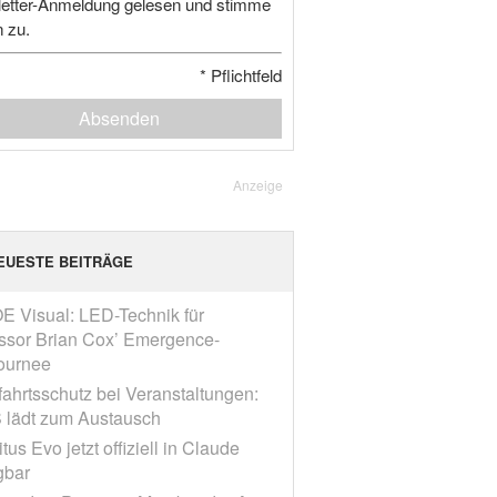
etter-Anmeldung gelesen und stimme
n zu.
*
Pflichtfeld
Absenden
Anzeige
EUESTE BEITRÄGE
E Visual: LED-Technik für
ssor Brian Cox’ Emergence-
ournee
fahrtsschutz bei Veranstaltungen:
 lädt zum Austausch
tus Evo jetzt offiziell in Claude
gbar