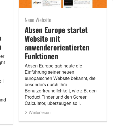
Neue Website
Absen Europe startet
e
Website mit
a
anwenderorientierten
Funktionen
er
ght
Absen Europe gab heute die
Einführung seiner neuen
europäischen Website bekannt, die
ll
besonders durch ihre
Benutzerfreundlichkeit, wie z.B. den
Product Finder und den Screen
und
Calculator, überzeugen soll.
Weiterlesen