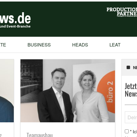
TE
BUSINESS
HEADS
LEAT
N
Jetz
News
Ic
*
g
Teamausbau