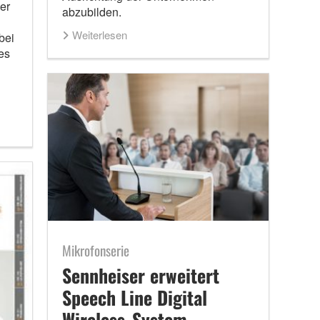
er
abzubilden.
Weiterlesen
bei
es
Mikrofonserie
Sennheiser erweitert
Speech Line Digital
Wireless-System