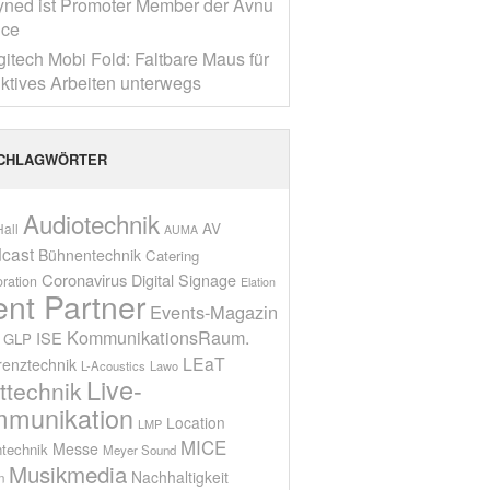
yned ist Promoter Member der Avnu
nce
gitech Mobi Fold: Faltbare Maus für
ktives Arbeiten unterwegs
CHLAGWÖRTER
Audiotechnik
AV
all
AUMA
cast
Bühnentechnik
Catering
Coronavirus
Digital Signage
oration
Elation
ent Partner
Events-Magazin
KommunikationsRaum.
ISE
GLP
LEaT
renztechnik
L-Acoustics
Lawo
Live-
ttechnik
munikation
Location
LMP
MICE
Messe
technik
Meyer Sound
Musikmedia
Nachhaltigkeit
n