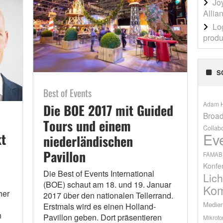
Jo
Allia
Lo
produ
S
Best of Events
Adam H
Die BOE 2017 mit Guided
Broad
Tours und einem
Collab
Ev
kt
niederländischen
Pavillon
FAMAB
Konfe
Die Best of Events International
Lich
(BOE) schaut am 18. und 19. Januar
Kom
her
2017 über den nationalen Tellerrand.
Medien
Erstmals wird es einen Holland-
n
Pavillon geben. Dort präsentieren
Mikrofo