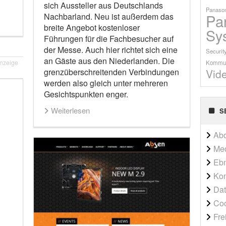
sich Aussteller aus Deutschlands
Panason
Pa
Nachbarland. Neu ist außerdem das
breite Angebot kostenloser
Sy
Führungen für die Fachbesucher auf
der Messe. Auch hier richtet sich eine
Securit
an Gäste aus den Niederlanden. Die
nzeige
Kommun
Vid
grenzüberschreitenden Verbindungen
werden also gleich unter mehreren
Gesichtspunkten enger.
Weiterlesen
S
Ab
Me
Ebn
Kon
Dat
Co
Fre