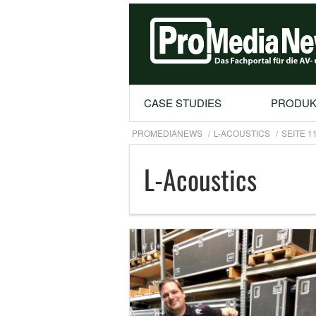
CASE STUDIES
PRODUK
PROMEDIANEWS
L-ACOUSTICS
SEITE 1
L-Acoustics