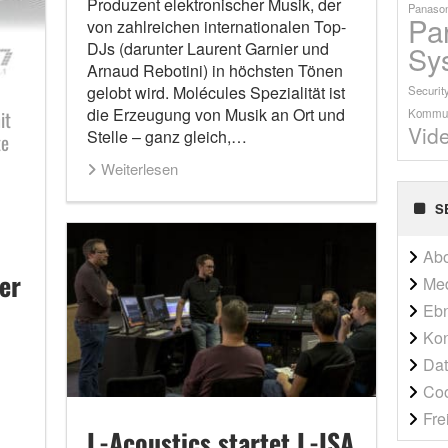
Produzent elektronischer Musik, der
Panason
Pa
von zahlreichen internationalen Top-
DJs (darunter Laurent Garnier und
Sy
Arnaud Rebotini) in höchsten Tönen
gelobt wird. Molécules Spezialität ist
Securit
die Erzeugung von Musik an Ort und
Kommun
it
Vid
Stelle – ganz gleich,…
te
Weiterlesen
S
Ab
er
Me
Ebn
Kon
Dat
Co
Fre
L-Acoustics startet L-ISA