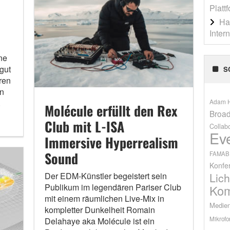
Platt
Ha
Inter
ne
gut
S
ren
en
Adam H
.
Molécule erfüllt den Rex
Broad
Club mit L-ISA
Collab
Ev
Immersive Hyperrealism
Sound
FAMAB
Konfe
Lich
Der EDM-Künstler begeistert sein
Publikum im legendären Pariser Club
Kom
mit einem räumlichen Live-Mix in
Medien
kompletter Dunkelheit Romain
Mikrofo
Delahaye aka Molécule ist ein