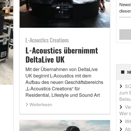
Newsl
diese
L-Acoustics Creations
L-Acoustics übernimmt
DeltaLive UK
Mit der Übernahmen von DeltaLive
N
UK beginnt L-Acoustics mit dem
Aufbau des neuen Geschäftsbereichs
SQ
„L-Acoustics Creations“ für
zum B
Residential, Lifestyle und Sound Art
Beleu
Weiterlesen
Ve
Wer i
W&
Ab