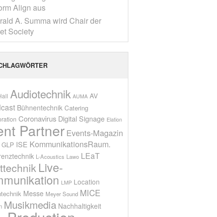
form Align aus
rald A. Summa wird Chair der
net Society
CHLAGWÖRTER
Audiotechnik
AV
all
AUMA
cast
Bühnentechnik
Catering
Coronavirus
Digital Signage
oration
Elation
ent Partner
Events-Magazin
KommunikationsRaum.
ISE
GLP
LEaT
renztechnik
L-Acoustics
Lawo
Live-
ttechnik
munikation
Location
LMP
MICE
Messe
technik
Meyer Sound
Musikmedia
Nachhaltigkeit
n
Production