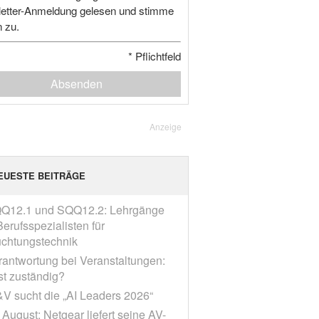
etter-Anmeldung gelesen und stimme
n zu.
*
Pflichtfeld
Absenden
Anzeige
EUESTE BEITRÄGE
Q12.1 und SQQ12.2: Lehrgänge
erufsspezialisten für
chtungstechnik
rantwortung bei Veranstaltungen:
st zuständig?
V sucht die „AI Leaders 2026“
 August: Netgear liefert seine AV-