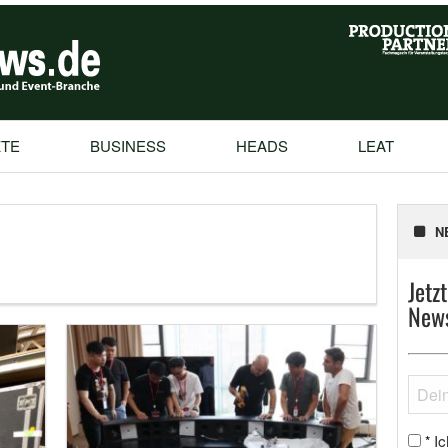
TE
BUSINESS
HEADS
LEAT
1
N
Jetz
News
Ic
*