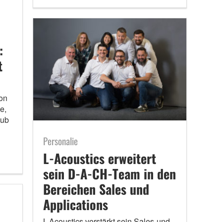
:
t
on
e,
Sub
Personalie
L-Acoustics erweitert
sein D-A-CH-Team in den
Bereichen Sales und
Applications
L-Acoustics verstärkt sein Sales-und