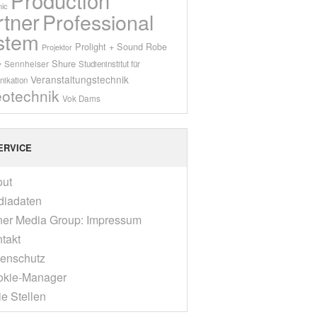
ic
rtner
Professional
stem
Prolight + Sound
Robe
Projektor
Shure
Sennheiser
y
Studieninstitut für
Veranstaltungstechnik
ikation
eotechnik
Vok Dams
ERVICE
out
diadaten
er Media Group: Impressum
takt
enschutz
okie-Manager
ie Stellen