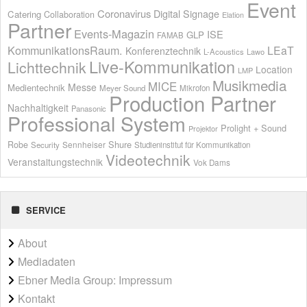
Event
Coronavirus
Digital Signage
Catering
Collaboration
Elation
Partner
Events-Magazin
ISE
GLP
FAMAB
KommunikationsRaum.
LEaT
Konferenztechnik
L-Acoustics
Lawo
Live-Kommunikation
Lichttechnik
Location
LMP
Musikmedia
MICE
Messe
Medientechnik
Meyer Sound
Mikrofon
Production Partner
Nachhaltigkeit
Panasonic
Professional System
Prolight + Sound
Projektor
Shure
Robe
Sennheiser
Security
Studieninstitut für Kommunikation
Videotechnik
Veranstaltungstechnik
Vok Dams
SERVICE
About
Mediadaten
Ebner Media Group: Impressum
Kontakt