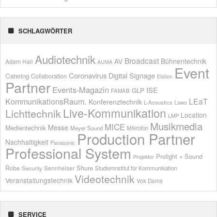
SCHLAGWÖRTER
Audiotechnik
Broadcast
AV
Bühnentechnik
Adam Hall
AUMA
Event
Coronavirus
Digital Signage
Catering
Collaboration
Elation
Partner
Events-Magazin
ISE
GLP
FAMAB
KommunikationsRaum.
LEaT
Konferenztechnik
L-Acoustics
Lawo
Live-Kommunikation
Lichttechnik
Location
LMP
Musikmedia
MICE
Messe
Medientechnik
Meyer Sound
Mikrofon
Production Partner
Nachhaltigkeit
Panasonic
Professional System
Prolight + Sound
Projektor
Shure
Robe
Sennheiser
Security
Studieninstitut für Kommunikation
Videotechnik
Veranstaltungstechnik
Vok Dams
SERVICE