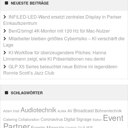
NEUESTE BEITRÄGE
INFiLED-LED-Wand ersetzt zentrales Display in Pariser
Einkaufszentrum
BenQ bringt 4K-Monitor mit 120 Hz für Mac-Nutzer
Mitarbeiter bleiben größtes Cyberrisiko – KI verschärft die
Lage
KI-Workflow für überzeugendere Pitches: Hanna
Linnemann zeigt, wie KI Präsentationen neu denkt
GLP X5 Series beleuchtet neue Bühne im legendären
Ronnie Scott’s Jazz Club
SCHLAGWÖRTER
Audiotechnik
Broadcast
AV
Bühnentechnik
Adam Hall
AUMA
Event
Coronavirus
Digital Signage
Catering
Collaboration
Elation
Partner
Events-Magazin
ISE
GLP
FAMAB