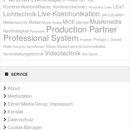
KommunikationsRaum.
LEaT
Konferenztechnik
L-Acoustics
Lawo
Live-Kommunikation
Lichttechnik
Location
LMP
Musikmedia
MICE
Messe
Medientechnik
Meyer Sound
Mikrofon
Production Partner
Nachhaltigkeit
Panasonic
Professional System
Prolight + Sound
Projektor
Shure
Robe
Sennheiser
Security
Studieninstitut für Kommunikation
Videotechnik
Veranstaltungstechnik
Vok Dams
SERVICE
About
Mediadaten
Ebner Media Group: Impressum
Kontakt
Datenschutz
Cookie-Manager