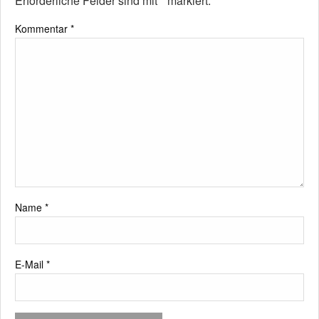
Erforderliche Felder sind mit
*
markiert.
Kommentar
*
Name
*
E-Mail
*