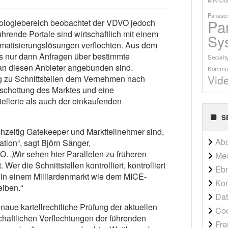
Panason
Pa
ologiebereich beobachtet der VDVO jedoch
hrende Portale sind wirtschaftlich mit einem
Sy
omatisierungslösungen verflochten. Aus dem
els nur dann Anfragen über bestimmte
Securit
 an diesen Anbieter angebunden sind.
Kommun
Vid
 zu Schnittstellen dem Vernehmen nach
bschottung des Marktes und eine
ellerie als auch der einkaufenden
S
chzeitig Gatekeeper und Marktteilnehmer sind,
Ab
ation“, sagt Björn Sänger,
. „Wir sehen hier Parallelen zu früheren
Me
er die Schnittstellen kontrolliert, kontrolliert
Ebn
 in einem Milliardenmarkt wie dem MICE-
Kon
eiben.“
Dat
aue kartellrechtliche Prüfung der aktuellen
Co
chaftlichen Verflechtungen der führenden
Fre