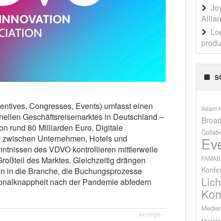
Jo
Allia
Lo
produ
S
entives, Congresses, Events) umfasst einen
Adam H
onellen Geschäftsreisemarktes in Deutschland –
Broad
n rund 80 Milliarden Euro. Digitale
Collab
er zwischen Unternehmen, Hotels und
Ev
nntnissen des VDVO kontrollieren mittlerweile
FAMAB
roßteil des Marktes. Gleichzeitig drängen
Konfe
n in die Branche, die Buchungsprozesse
Lich
sonalknappheit nach der Pandemie abfedern
Kom
Medien
Anzeige
Mikrofo