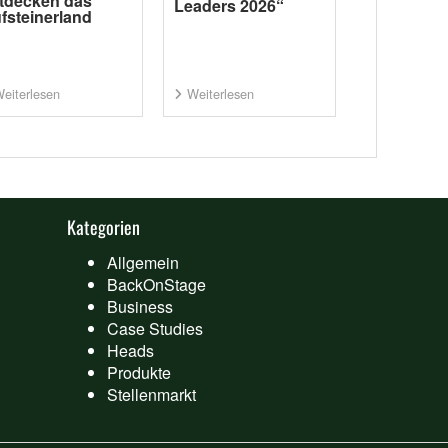
tdecken das
Leaders 2026“
fsteinerland
eiterlesen
Weiterlesen
Kategorien
Allgemein
BackOnStage
Business
Case Studies
Heads
Produkte
Stellenmarkt