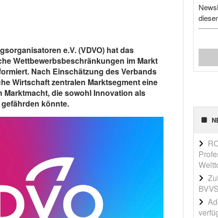
Newsl
diese
gsorganisatoren e.V. (VDVO) hat das
iche Wettbewerbsbeschränkungen im Markt
formiert. Nach Einschätzung des Verbands
che Wirtschaft zentralen Marktsegment eine
n Marktmacht, die sowohl Innovation als
 gefährden könnte.
N
RO
Profe
Weltt
Zu
BVVS
Adi
verfü