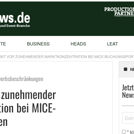
TE
BUSINESS
HEADS
LEAT
RNT VOR ZUNEHMENDER MARKTKONZENTRATION BEI MICE-BUCHUNGSPOR
N
werbsbeschränkungen
Jetz
 zunehmender
News
ion bei MICE-
en
Ic
*