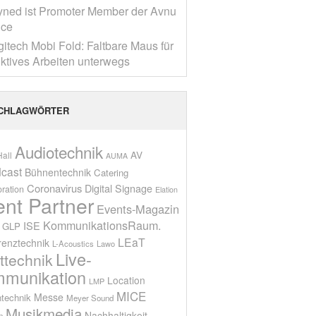
yned ist Promoter Member der Avnu
nce
gitech Mobi Fold: Faltbare Maus für
ktives Arbeiten unterwegs
CHLAGWÖRTER
Audiotechnik
AV
all
AUMA
cast
Bühnentechnik
Catering
Coronavirus
Digital Signage
oration
Elation
ent Partner
Events-Magazin
KommunikationsRaum.
ISE
GLP
LEaT
renztechnik
L-Acoustics
Lawo
Live-
ttechnik
munikation
Location
LMP
MICE
Messe
technik
Meyer Sound
Musikmedia
Nachhaltigkeit
n