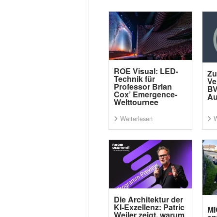
ROE Visual: LED-
Zu
Technik für
Ve
Professor Brian
BV
Cox’ Emergence-
Au
Welttournee
Weiterlesen
W
Die Architektur der
KI-Exzellenz: Patric
MI
Weiler zeigt, warum