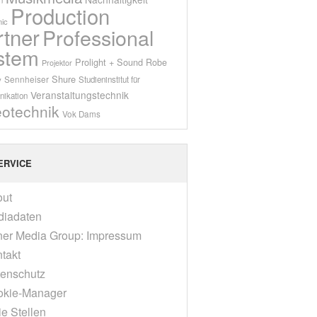
Production
ic
rtner
Professional
stem
Prolight + Sound
Robe
Projektor
Shure
Sennheiser
y
Studieninstitut für
Veranstaltungstechnik
ikation
eotechnik
Vok Dams
ERVICE
out
diadaten
er Media Group: Impressum
takt
enschutz
okie-Manager
ie Stellen