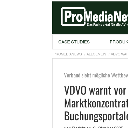
CASE STUDIES
PRODUK
PROMEDIANEWS
ALLGEMEIN
VDVO WA
Verband sieht mögliche Wettbe
VDVO warnt vor
Marktkonzentrat
Buchungsportal
von Redaktion
,
8. Oktober 2025