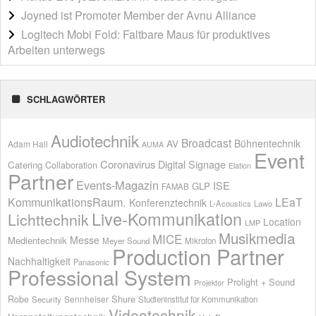
Joyned ist Promoter Member der Avnu Alliance
Logitech Mobi Fold: Faltbare Maus für produktives
Arbeiten unterwegs
SCHLAGWÖRTER
Audiotechnik
Broadcast
AV
Bühnentechnik
Adam Hall
AUMA
Event
Coronavirus
Digital Signage
Catering
Collaboration
Elation
Partner
Events-Magazin
ISE
GLP
FAMAB
KommunikationsRaum.
LEaT
Konferenztechnik
L-Acoustics
Lawo
Live-Kommunikation
Lichttechnik
Location
LMP
Musikmedia
MICE
Messe
Medientechnik
Meyer Sound
Mikrofon
Production Partner
Nachhaltigkeit
Panasonic
Professional System
Prolight + Sound
Projektor
Shure
Robe
Sennheiser
Security
Studieninstitut für Kommunikation
Videotechnik