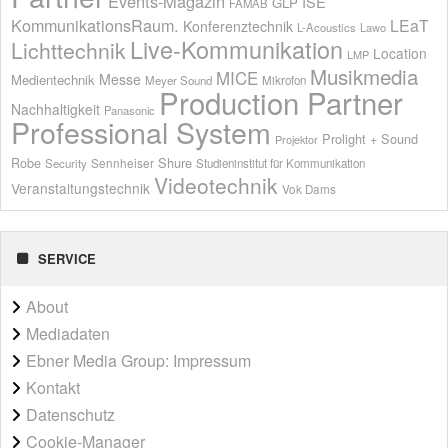
Events-Magazin
ISE
GLP
FAMAB
KommunikationsRaum.
LEaT
Konferenztechnik
L-Acoustics
Lawo
Live-Kommunikation
Lichttechnik
Location
LMP
Musikmedia
MICE
Messe
Medientechnik
Meyer Sound
Mikrofon
Production Partner
Nachhaltigkeit
Panasonic
Professional System
Prolight + Sound
Projektor
Shure
Robe
Sennheiser
Security
Studieninstitut für Kommunikation
Videotechnik
Veranstaltungstechnik
Vok Dams
SERVICE
About
Mediadaten
Ebner Media Group: Impressum
Kontakt
Datenschutz
Cookie-Manager