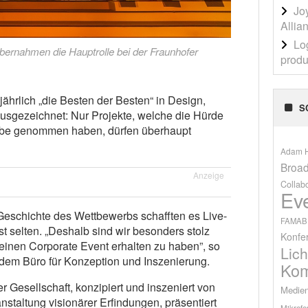
Jo
Allia
Lo
bernahmen die Hauptrolle bei der Fraunhofer
produ
rlich „die Besten der Besten“ in Design,
S
gezeichnet: Nur Projekte, welche die Hürde
be genommen haben, dürfen überhaupt
Adam H
Broad
Anzeige
Collab
Ev
Geschichte des Wettbewerbs schafften es Live-
FAMAB
 selten. „Deshalb sind wir besonders stolz
Konfe
inen Corporate Event erhalten zu haben”, so
Lich
dem Büro für Konzeption und Inszenierung.
Kom
 Gesellschaft, konzipiert und inszeniert von
Medien
nstaltung visionärer Erfindungen, präsentiert
Mikrofo