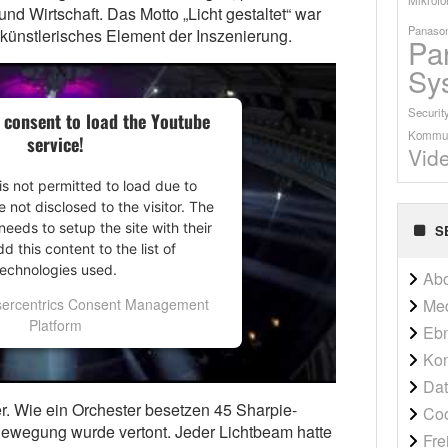
d Wirtschaft. Das Motto „Licht gestaltet“ war
Panason
künstlerisches Element der Inszenierung.
Pa
Sy
Securit
 consent to load the Youtube
Kommun
service!
Vid
is not permitted to load due to
e not disclosed to the visitor. The
eeds to setup the site with their
S
 this content to the list of
technologies used.
Ab
Me
ercentrics Consent Management
Platform
Ebn
Kon
Dat
r. Wie ein Orchester besetzen 45 Sharpie-
Co
Bewegung wurde vertont. Jeder Lichtbeam hatte
Fre