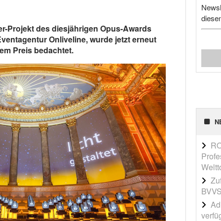
Newsl
diese
ner-Projekt des diesjährigen Opus-Awards
entagentur Onliveline, wurde jetzt erneut
em Preis bedachtet.
N
RO
Profe
Weltt
Zu
BVVS
Adi
verfü