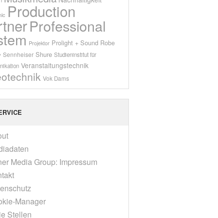
Production
ic
rtner
Professional
stem
Prolight + Sound
Robe
Projektor
Shure
Sennheiser
y
Studieninstitut für
Veranstaltungstechnik
ikation
eotechnik
Vok Dams
ERVICE
out
diadaten
er Media Group: Impressum
takt
enschutz
okie-Manager
ie Stellen