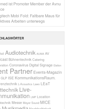
yned ist Promoter Member der Avnu
nce
gitech Mobi Fold: Faltbare Maus für
ktives Arbeiten unterwegs
CHLAGWÖRTER
Audiotechnik
AV
all
AUMA
cast
Bühnentechnik
Catering
Coronavirus
Digital Signage
oration
Elation
ent Partner
Events-Magazin
KommunikationsRaum.
ISE
GLP
LEaT
renztechnik
L-Acoustics
Lawo
Live-
ttechnik
munikation
Location
LMP
MICE
Messe
technik
Meyer Sound
Musikmedia
Nachhaltigkeit
n