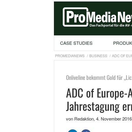
CASE STUDIES
PRODUK
PROMEDIANEWS
BUSINESS
ADC OF E
Onliveline bekommt Gold für „Lic
ADC of Europe-A
Jahrestagung er
von Redaktion
,
4. November 2016