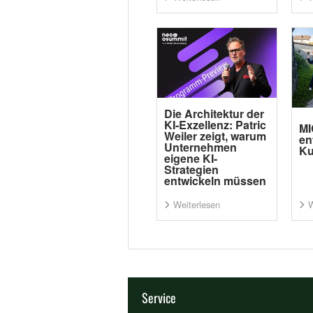
Die Architektur der
KI-Exzellenz: Patric
MI
Weiler zeigt, warum
en
Unternehmen
Ku
eigene KI-
Strategien
entwickeln müssen
Weiterlesen
W
Service