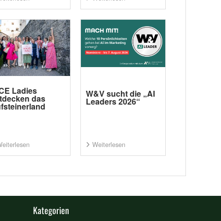
CE Ladies
W&V sucht die „AI
tdecken das
Leaders 2026“
fsteinerland
eiterlesen
Weiterlesen
Kategorien