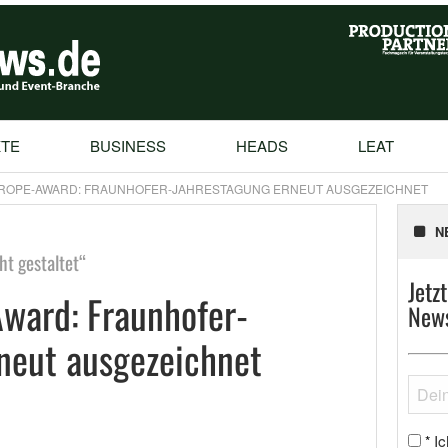
TE
BUSINESS
HEADS
LEAT
UROPE-AWARD: FRAUNHOFER-JAHRESTAGUNG ERNEUT AUSGEZEICHNET
N
ht gestaltet“
Jetz
ward: Fraunhofer-
News
neut ausgezeichnet
Ic
*