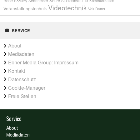
Shure
Robe
Sennheiser
Security
Studieninstitut für Kommunikation
Videotechnik
Veranstaltungstechnik
Vok Dams
SERVICE
About
Mediadaten
Ebner Media Group: Impressum
Kontakt
Datenschutz
Cookie-Manager
Freie Stellen
Service
About
Mediadaten