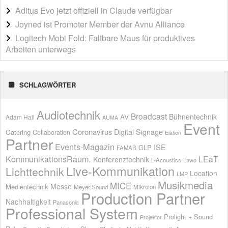
Aditus Evo jetzt offiziell in Claude verfügbar
Joyned ist Promoter Member der Avnu Alliance
Logitech Mobi Fold: Faltbare Maus für produktives
Arbeiten unterwegs
SCHLAGWÖRTER
Audiotechnik
Broadcast
AV
Bühnentechnik
Adam Hall
AUMA
Event
Coronavirus
Digital Signage
Catering
Collaboration
Elation
Partner
Events-Magazin
ISE
GLP
FAMAB
KommunikationsRaum.
LEaT
Konferenztechnik
L-Acoustics
Lawo
Live-Kommunikation
Lichttechnik
Location
LMP
Musikmedia
MICE
Messe
Medientechnik
Meyer Sound
Mikrofon
Production Partner
Nachhaltigkeit
Panasonic
Professional System
Prolight + Sound
Projektor