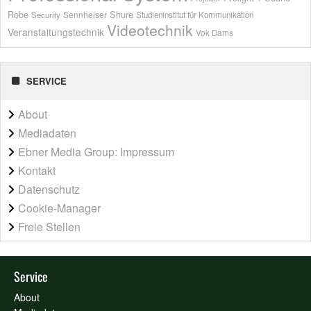
Shure
Robe
Sennheiser
Security
Studieninstitut für Kommunikation
Videotechnik
Veranstaltungstechnik
Vok Dams
SERVICE
About
Mediadaten
Ebner Media Group: Impressum
Kontakt
Datenschutz
Cookie-Manager
Freie Stellen
Service
About