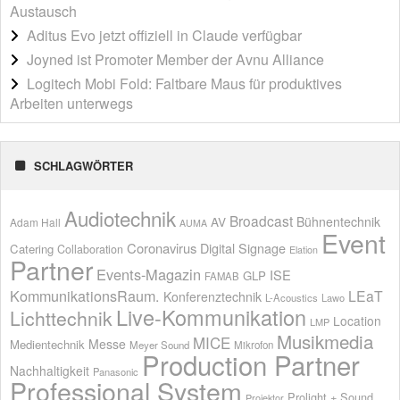
Austausch
Aditus Evo jetzt offiziell in Claude verfügbar
Joyned ist Promoter Member der Avnu Alliance
Logitech Mobi Fold: Faltbare Maus für produktives
Arbeiten unterwegs
SCHLAGWÖRTER
Audiotechnik
Broadcast
AV
Bühnentechnik
Adam Hall
AUMA
Event
Coronavirus
Digital Signage
Catering
Collaboration
Elation
Partner
Events-Magazin
ISE
GLP
FAMAB
KommunikationsRaum.
LEaT
Konferenztechnik
L-Acoustics
Lawo
Live-Kommunikation
Lichttechnik
Location
LMP
Musikmedia
MICE
Messe
Medientechnik
Meyer Sound
Mikrofon
Production Partner
Nachhaltigkeit
Panasonic
Professional System
Prolight + Sound
Projektor