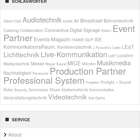
SCHLAGWÖRTER
Audiotechnik
Broadcast
AV
Bühnentechnik
Adam Hall
AUMA
Event
Coronavirus
Digital Signage
Catering
Collaboration
Elation
Partner
Events-Magazin
ISE
GLP
FAMAB
KommunikationsRaum.
LEaT
Konferenztechnik
L-Acoustics
Lawo
Live-Kommunikation
Lichttechnik
Location
LMP
Musikmedia
MICE
Messe
Medientechnik
Meyer Sound
Mikrofon
Production Partner
Nachhaltigkeit
Panasonic
Professional System
Prolight + Sound
Projektor
Shure
Robe
Sennheiser
Security
Studieninstitut für Kommunikation
Videotechnik
Veranstaltungstechnik
Vok Dams
SERVICE
About