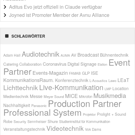
Aditus Evo jetzt offiziell in Claude verfügbar
Joyned ist Promoter Member der Avnu Alliance
SCHLAGWÖRTER
Audiotechnik
Broadcast
AV
Bühnentechnik
Adam Hall
AUMA
Event
Coronavirus
Digital Signage
Catering
Collaboration
Elation
Partner
Events-Magazin
ISE
GLP
FAMAB
KommunikationsRaum.
LEaT
Konferenztechnik
L-Acoustics
Lawo
Live-Kommunikation
Lichttechnik
Location
LMP
Musikmedia
MICE
Messe
Medientechnik
Meyer Sound
Mikrofon
Production Partner
Nachhaltigkeit
Panasonic
Professional System
Prolight + Sound
Projektor
Shure
Robe
Sennheiser
Security
Studieninstitut für Kommunikation
Videotechnik
Veranstaltungstechnik
Vok Dams