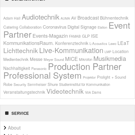
Audiotechnik
Broadcast
AV
Bühnentechnik
Adam Hall
AUMA
Event
Coronavirus
Digital Signage
Catering
Collaboration
Elation
Partner
Events-Magazin
ISE
GLP
FAMAB
KommunikationsRaum.
LEaT
Konferenztechnik
L-Acoustics
Lawo
Live-Kommunikation
Lichttechnik
Location
LMP
Musikmedia
MICE
Messe
Medientechnik
Meyer Sound
Mikrofon
Production Partner
Nachhaltigkeit
Panasonic
Professional System
Prolight + Sound
Projektor
Shure
Robe
Sennheiser
Security
Studieninstitut für Kommunikation
Videotechnik
Veranstaltungstechnik
Vok Dams
SERVICE
About