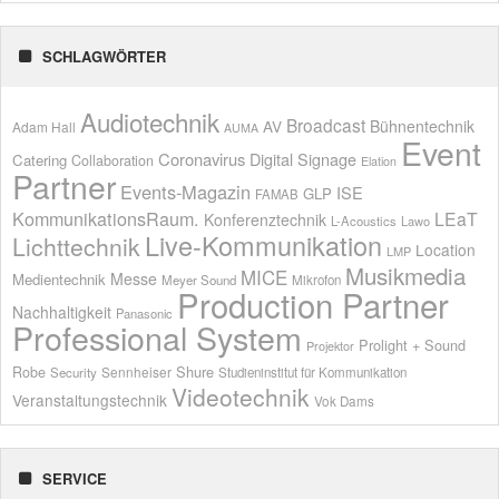
SCHLAGWÖRTER
Audiotechnik
Broadcast
AV
Bühnentechnik
Adam Hall
AUMA
Event
Coronavirus
Digital Signage
Catering
Collaboration
Elation
Partner
Events-Magazin
ISE
GLP
FAMAB
KommunikationsRaum.
LEaT
Konferenztechnik
L-Acoustics
Lawo
Live-Kommunikation
Lichttechnik
Location
LMP
Musikmedia
MICE
Messe
Medientechnik
Meyer Sound
Mikrofon
Production Partner
Nachhaltigkeit
Panasonic
Professional System
Prolight + Sound
Projektor
Shure
Robe
Sennheiser
Security
Studieninstitut für Kommunikation
Videotechnik
Veranstaltungstechnik
Vok Dams
SERVICE