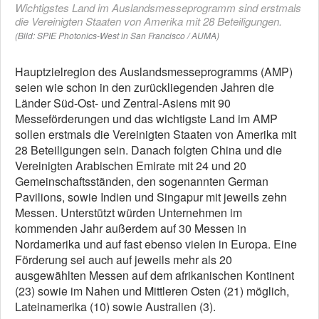
Wichtigstes Land im Auslandsmesseprogramm sind erstmals
die Vereinigten Staaten von Amerika mit 28 Beteiligungen.
(Bild: SPIE Photonics-West in San Francisco / AUMA)
Hauptzielregion des Auslandsmesseprogramms (AMP)
seien wie schon in den zurückliegenden Jahren die
Länder Süd-Ost- und Zentral-Asiens mit 90
Messeförderungen und das wichtigste Land im AMP
sollen erstmals die Vereinigten Staaten von Amerika mit
28 Beteiligungen sein. Danach folgten China und die
Vereinigten Arabischen Emirate mit 24 und 20
Gemeinschaftsständen, den sogenannten German
Pavilions, sowie Indien und Singapur mit jeweils zehn
Messen. Unterstützt würden Unternehmen im
kommenden Jahr außerdem auf 30 Messen in
Nordamerika und auf fast ebenso vielen in Europa. Eine
Förderung sei auch auf jeweils mehr als 20
ausgewählten Messen auf dem afrikanischen Kontinent
(23) sowie im Nahen und Mittleren Osten (21) möglich,
Lateinamerika (10) sowie Australien (3).