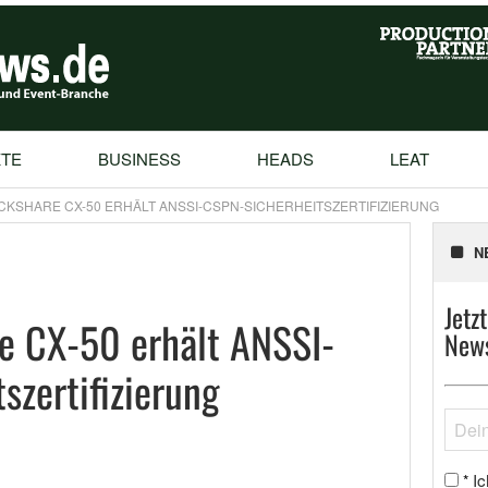
TE
BUSINESS
HEADS
LEAT
CKSHARE CX-50 ERHÄLT ANSSI-CSPN-SICHERHEITSZERTIFIZIERUNG
N
Jetz
e CX-50 erhält ANSSI-
News
szertifizierung
Ic
*