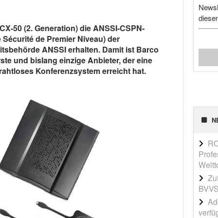
Newsl
diese
 CX-50 (2. Generation) die ANSSI-CSPN-
de Sécurité de Premier Niveau) der
tsbehörde ANSSI erhalten. Damit ist Barco
te und bislang einzige Anbieter, der eine
 drahtloses Konferenzsystem erreicht hat.
N
RO
Profe
Weltt
Zu
BVVS
Adi
verfü