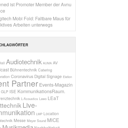
yned ist Promoter Member der Avnu
nce
gitech Mobi Fold: Faltbare Maus für
ktives Arbeiten unterwegs
CHLAGWÖRTER
Audiotechnik
AV
all
AUMA
cast
Bühnentechnik
Catering
Coronavirus
Digital Signage
oration
Elation
ent Partner
Events-Magazin
KommunikationsRaum.
ISE
GLP
LEaT
renztechnik
L-Acoustics
Lawo
Live-
ttechnik
munikation
Location
LMP
MICE
Messe
technik
Meyer Sound
Musikmedia
Nachhaltigkeit
n