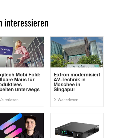
 interessieren
gitech Mobi Fold:
Extron modernisiert
ltbare Maus für
AV-Technik in
oduktives
Moschee in
beiten unterwegs
Singapur
eiterlesen
Weiterlesen