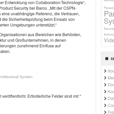
 der Entwicklung von Collaboration-Technologie”,
Product Security bei Barco. „Mit der CSPN-
Panason
Pa
n eine unabhängige Referenz, die Vertrauen,
Sy
die Sicherheitsprüfung beim Einsatz von
ierten Umgebungen unterstützt.”
Securit
t Organisationen aus Bereichen wie Behörden,
Kommun
Vid
truktur und Großunternehmen, in denen
zierungen zunehmend Einfluss auf
haben.
S
Ab
rofessional System
Me
Ebn
Kon
veröffentlicht.
Erforderliche Felder sind mit
*
Dat
Co
Fre