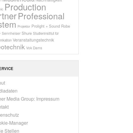
Production
ic
rtner
Professional
stem
Prolight + Sound
Robe
Projektor
Shure
Sennheiser
y
Studieninstitut für
Veranstaltungstechnik
ikation
eotechnik
Vok Dams
ERVICE
out
diadaten
er Media Group: Impressum
takt
enschutz
okie-Manager
ie Stellen