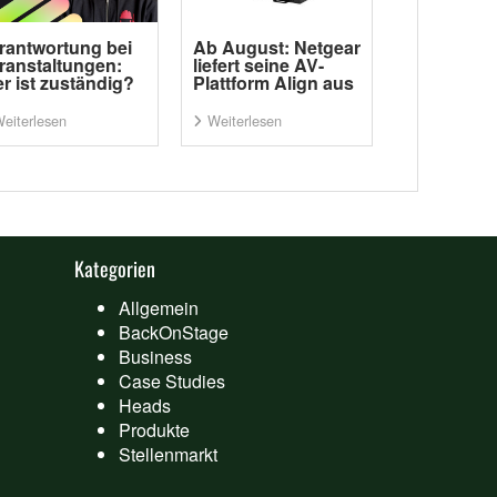
rantwortung bei
Ab August: Netgear
ranstaltungen:
liefert seine AV-
r ist zuständig?
Plattform Align aus
eiterlesen
Weiterlesen
Kategorien
Allgemein
BackOnStage
Business
Case Studies
Heads
Produkte
Stellenmarkt