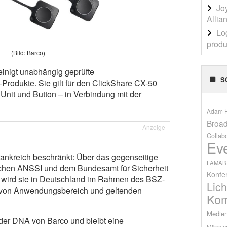
Jo
Allia
Lo
produ
(Bild: Barco)
inigt unabhängig geprüfte
S
Produkte. Sie gilt für den ClickShare CX-50
nit und Button – in Verbindung mit der
Adam H
Broad
Anzeige
Collab
Ev
 Frankreich beschränkt: Über das gegenseitige
FAMAB
en ANSSI und dem Bundesamt für Sicherheit
Konfe
I) wird sie in Deutschland im Rahmen des BSZ-
Lich
von Anwendungsbereich und geltenden
Kom
Medien
l der DNA von Barco und bleibt eine
Mikrofo