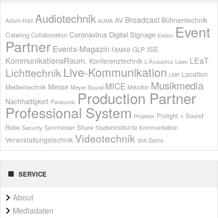
Audiotechnik
Broadcast
AV
Bühnentechnik
Adam Hall
AUMA
Event
Coronavirus
Digital Signage
Catering
Collaboration
Elation
Partner
Events-Magazin
ISE
GLP
FAMAB
KommunikationsRaum.
LEaT
Konferenztechnik
L-Acoustics
Lawo
Live-Kommunikation
Lichttechnik
Location
LMP
Musikmedia
MICE
Messe
Medientechnik
Meyer Sound
Mikrofon
Production Partner
Nachhaltigkeit
Panasonic
Professional System
Prolight + Sound
Projektor
Shure
Robe
Sennheiser
Security
Studieninstitut für Kommunikation
Videotechnik
Veranstaltungstechnik
Vok Dams
SERVICE
About
Mediadaten