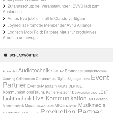
Zufahrtsschutz bei Veranstaltungen: BVVS lädt zum
Austausch
Aditus Evo jetzt offiziell in Claude verfügbar
Joyned ist Promoter Member der Avnu Alliance
Logitech Mobi Fold: Faltbare Maus für produktives
Arbeiten unterwegs
SCHLAGWÖRTER
Audiotechnik
Broadcast
AV
Bühnentechnik
Adam Hall
AUMA
Event
Coronavirus
Digital Signage
Catering
Collaboration
Elation
Partner
Events-Magazin
ISE
GLP
FAMAB
KommunikationsRaum.
LEaT
Konferenztechnik
L-Acoustics
Lawo
Live-Kommunikation
Lichttechnik
Location
LMP
Musikmedia
MICE
Messe
Medientechnik
Meyer Sound
Mikrofon
Production Partner
Nachhaltigkeit