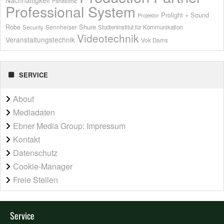
Panasonic
Professional System
Prolight + Sound
Projektor
Shure
Robe
Sennheiser
Security
Studieninstitut für Kommunikation
Videotechnik
Veranstaltungstechnik
Vok Dams
SERVICE
About
Mediadaten
Ebner Media Group: Impressum
Kontakt
Datenschutz
Cookie-Manager
Freie Stellen
Service