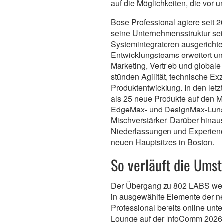
auf die Möglichkeiten, die vor u
Bose Professional agiere seit
seine Unternehmensstruktur sei
Systemintegratoren ausgerichte
Entwicklungsteams erweitert u
Marketing, Vertrieb und globa
stünden Agilität, technische Ex
Produktentwicklung. In den let
als 25 neue Produkte auf den Ma
EdgeMax- und DesignMax-Luna-L
Mischverstärker. Darüber hinaus
Niederlassungen und Experience
neuen Hauptsitzes in Boston.
So verläuft die Umst
Der Übergang zu 802 LABS werde
in ausgewählte Elemente der n
Professional bereits online unt
Lounge auf der InfoComm 2026, 