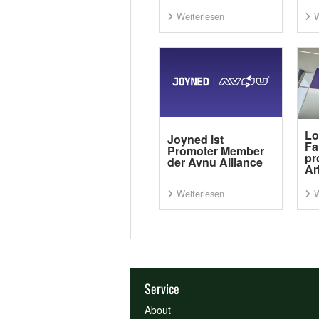
Weiterlesen
W
Lo
Joyned ist
Fa
Promoter Member
pr
der Avnu Alliance
Ar
Weiterlesen
W
Service
About