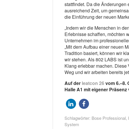
stattfindet. Da die Änderungen e
ausreichend Zeit, um gemeins
die Einführung der neuen Marke
„Indem wir die Menschen in de
Erlebnisse schaffen, möchten 
Unternehmen im professionellen
„Mit dem Aufbau einer neuen Mar
Tradition basiert, können wir k
wir stehen. Als 802 LABS ist u
Klang erlebbar machen. Diese V
Weg und wir arbeiten bereits je
Auf der
leatcon 26
vom 6.–8. O
Halle A1 mit eigener Präsenz 
Schlagwörter:
Bose Professional
,
System