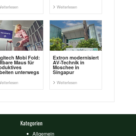
eiterlesen
Weiterlesen
gitech Mobi Fold:
Extron modernisiert
ltbare Maus für
AV-Technik in
oduktives
Moschee in
beiten unterwegs
Singapur
eiterlesen
Weiterlesen
Kategorien
Allgemein