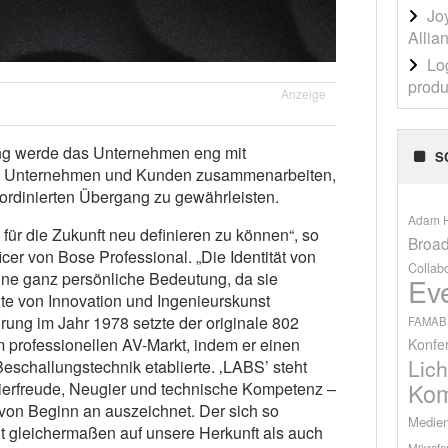
Jo
Allia
Lo
produ
Anzeige
ung werde das Unternehmen eng mit
S
en Unternehmen und Kunden zusammenarbeiten,
ordinierten Übergang zu gewährleisten.
Adam H
t für die Zukunft neu definieren zu können“, so
Broad
cer von Bose Professional. „Die Identität von
Collab
ine ganz persönliche Bedeutung, da sie
Ev
te von Innovation und Ingenieurskunst
hrung im Jahr 1978 setzte der originale 802
FAMAB
 professionellen AV-Markt, indem er einen
Konfe
Lich
eschallungstechnik etablierte. ‚LABS’ steht
Kom
ierfreude, Neugier und technische Kompetenz –
 von Beginn an auszeichnet. Der sich so
Medien
 gleichermaßen auf unsere Herkunft als auch
Mikrofo