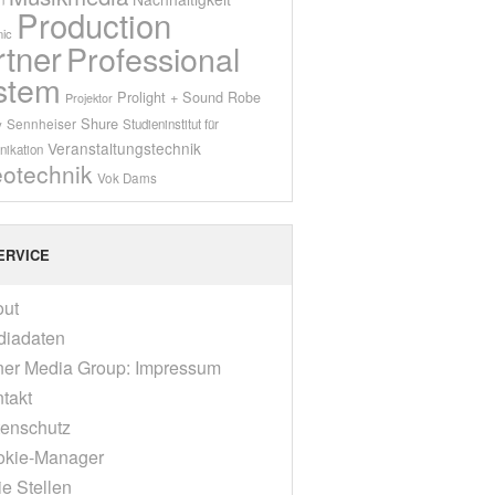
Production
ic
rtner
Professional
stem
Prolight + Sound
Robe
Projektor
Shure
Sennheiser
y
Studieninstitut für
Veranstaltungstechnik
ikation
eotechnik
Vok Dams
ERVICE
out
diadaten
er Media Group: Impressum
takt
enschutz
okie-Manager
ie Stellen