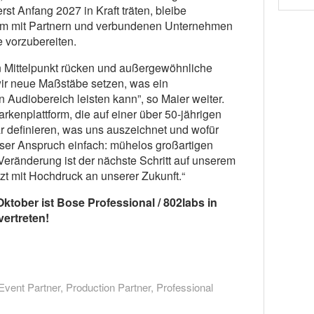
rst Anfang 2027 in Kraft träten, bleibe
am mit Partnern und verbundenen Unternehmen
 vorzubereiten.
n Mittelpunkt rücken und außergewöhnliche
wir neue Maßstäbe setzen, was ein
 Audiobereich leisten kann”, so Maier weiter.
kenplattform, die auf einer über 50-jährigen
lar definieren, was uns auszeichnet und wofür
nser Anspruch einfach: mühelos großartigen
eränderung ist der nächste Schritt auf unserem
tzt mit Hochdruck an unserer Zukunft.“
ktober ist Bose Professional / 802labs in
vertreten!
Event Partner
,
Production Partner
,
Professional