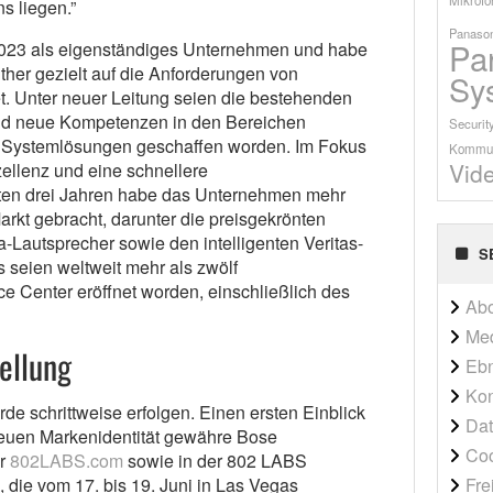
ns liegen.”
Panason
Pa
 2023 als eigenständiges Unternehmen und habe
ther gezielt auf die Anforderungen von
Sy
t. Unter neuer Leitung seien die bestehenden
nd neue Kompetenzen in den Bereichen
Securit
le Systemlösungen geschaffen worden. Im Fokus
Kommun
Vid
zellenz und eine schnellere
zten drei Jahren habe das Unternehmen mehr
rkt gebracht, darunter die preisgekrönten
autsprecher sowie den intelligenten Veritas-
S
 seien weltweit mehr als zwölf
 Center eröffnet worden, einschließlich des
Ab
Me
ellung
Ebn
Kon
 schrittweise erfolgen. Einen ersten Einblick
Dat
euen Markenidentität gewähre Bose
Co
er
802LABS.com
sowie in der 802 LABS
Fre
die vom 17. bis 19. Juni in Las Vegas