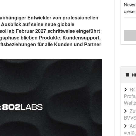
Newsl
diese
abhängiger Entwickler von professionellen
Ausblick auf seine neue globale
oll ab Februar 2027 schrittweise eingeführt
gsphase blieben Produkte, Kundensupport,
tsbeziehungen für alle Kunden und Partner
N
RO
Profe
Weltt
Zu
BVVS
Adi
verfü