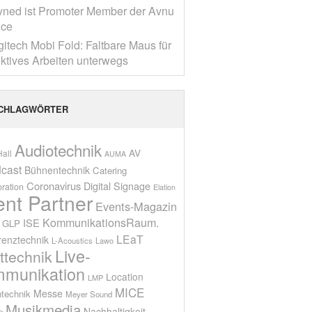
yned ist Promoter Member der Avnu
nce
gitech Mobi Fold: Faltbare Maus für
ktives Arbeiten unterwegs
CHLAGWÖRTER
Audiotechnik
AV
all
AUMA
cast
Bühnentechnik
Catering
Coronavirus
Digital Signage
oration
Elation
ent Partner
Events-Magazin
KommunikationsRaum.
ISE
GLP
LEaT
renztechnik
L-Acoustics
Lawo
Live-
ttechnik
munikation
Location
LMP
MICE
Messe
technik
Meyer Sound
Musikmedia
Nachhaltigkeit
n