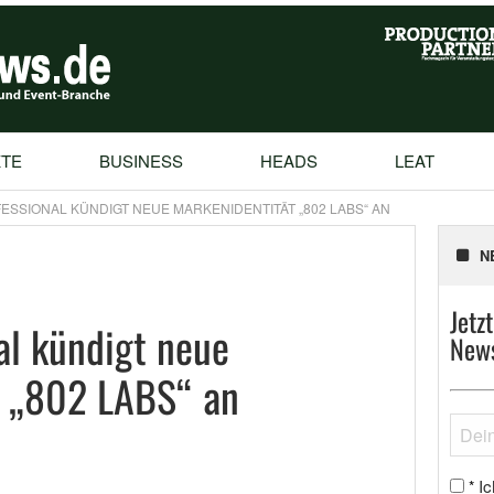
TE
BUSINESS
HEADS
LEAT
ESSIONAL KÜNDIGT NEUE MARKENIDENTITÄT „802 LABS“ AN
N
Jetz
al kündigt neue
News
t „802 LABS“ an
Ic
*