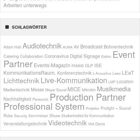
Arbeiten unterwegs
SCHLAGWÖRTER
Audiotechnik
Broadcast
AV
Bühnentechnik
Adam Hall
AUMA
Event
Coronavirus
Digital Signage
Catering
Collaboration
Elation
Partner
Events-Magazin
ISE
GLP
FAMAB
KommunikationsRaum.
LEaT
Konferenztechnik
L-Acoustics
Lawo
Live-Kommunikation
Lichttechnik
Location
LMP
Musikmedia
MICE
Messe
Medientechnik
Meyer Sound
Mikrofon
Production Partner
Nachhaltigkeit
Panasonic
Professional System
Prolight + Sound
Projektor
Shure
Robe
Sennheiser
Security
Studieninstitut für Kommunikation
Videotechnik
Veranstaltungstechnik
Vok Dams