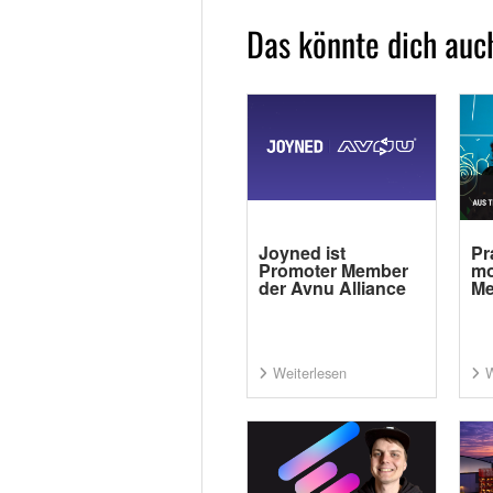
Das könnte dich auch
Joyned ist
Pr
Promoter Member
mo
der Avnu Alliance
Me
Weiterlesen
W