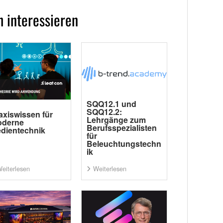
 interessieren
SQQ12.1 und
SQQ12.2:
axiswissen für
Lehrgänge zum
derne
Berufsspezialisten
dientechnik
für
Beleuchtungstechn
ik
eiterlesen
Weiterlesen