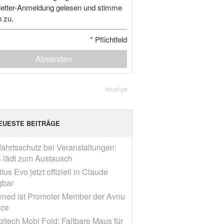
etter-Anmeldung gelesen und stimme
n zu.
*
Pflichtfeld
Absenden
Anzeige
EUESTE BEITRÄGE
fahrtsschutz bei Veranstaltungen:
 lädt zum Austausch
tus Evo jetzt offiziell in Claude
gbar
yned ist Promoter Member der Avnu
nce
gitech Mobi Fold: Faltbare Maus für