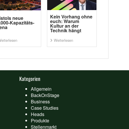
Kein Vorhang ohne
istols neue
euch: Warum
.000-Kapazitäts-
Kultur an der
ena
Technik hängt
eiterlesen
Weiterlesen
Kategorien
Allgemein
BackOnStage
Business
Case Studies
Heads
Produkte
Stellenmarkt