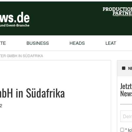
TE
BUSINESS
HEADS
LEAT
ER GMBH IN SÜDAFRIKA
N
Jetz
bH in Südafrika
News
2
Ic
*