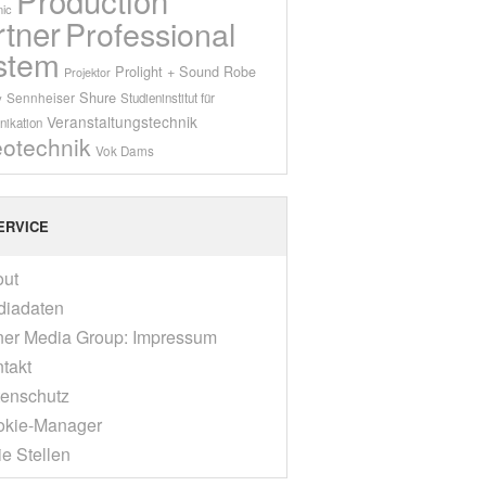
ic
rtner
Professional
stem
Prolight + Sound
Robe
Projektor
Shure
Sennheiser
y
Studieninstitut für
Veranstaltungstechnik
ikation
eotechnik
Vok Dams
ERVICE
out
diadaten
er Media Group: Impressum
takt
enschutz
okie-Manager
ie Stellen