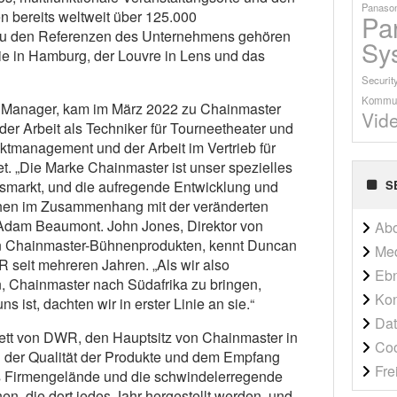
Panason
n bereits weltweit über 125.000
Pa
 Zu den Referenzen des Unternehmens gehören
Sy
ie in Hamburg, der Louvre in Lens und das
Securit
Kommun
Manager, kam im März 2022 zu Chainmaster
Vid
der Arbeit als Techniker für Tourneetheater und
ktmanagement und der Arbeit im Vertrieb für
. „Die Marke Chainmaster ist unser spezielles
S
smarkt, und die aufregende Entwicklung und
ehen im Zusammenhang mit der veränderten
 Adam Beaumont. John Jones, Direktor von
Ab
n Chainmaster-Bühnenprodukten, kennt Duncan
Me
 seit mehreren Jahren. „Als wir also
Ebn
, Chainmaster nach Südafrika zu bringen,
Kon
ns ist, dachten wir in erster Linie an sie.“
Dat
ett von DWR, den Hauptsitz von Chainmaster in
Co
n der Qualität der Produkte und dem Empfang
Fre
das Firmengelände und die schwindelerregende
, die dort jedes Jahr hergestellt werden, und