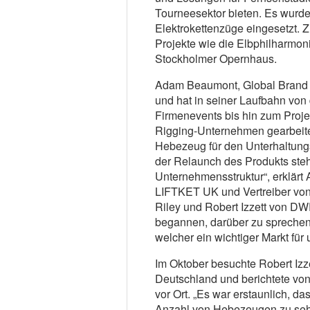
Tourneesektor bieten. Es wurde
Elektrokettenzüge eingesetzt.
Projekte wie die Elbphilharmon
Stockholmer Opernhaus.
Adam Beaumont, Global Brand 
und hat in seiner Laufbahn von 
Firmenevents bis hin zum Proje
Rigging-Unternehmen gearbeitet
Hebezeug für den Unterhaltung
der Relaunch des Produkts st
Unternehmensstruktur“, erklärt
LIFTKET UK und Vertreiber vo
Riley und Robert Izzett von DWR
begannen, darüber zu sprechen
welcher ein wichtiger Markt für u
Im Oktober besuchte Robert Izz
Deutschland und berichtete vo
vor Ort. „Es war erstaunlich, 
Anzahl von Hebezeugen zu sehen