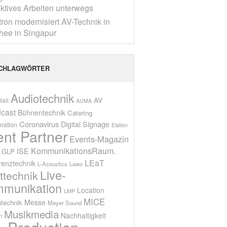
ktives Arbeiten unterwegs
tron modernisiert AV-Technik in
ee in Singapur
CHLAGWÖRTER
Audiotechnik
AV
all
AUMA
cast
Bühnentechnik
Catering
Coronavirus
Digital Signage
oration
Elation
ent Partner
Events-Magazin
KommunikationsRaum.
ISE
GLP
LEaT
renztechnik
L-Acoustics
Lawo
Live-
ttechnik
munikation
Location
LMP
MICE
Messe
technik
Meyer Sound
Musikmedia
Nachhaltigkeit
n
Production