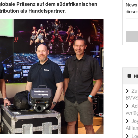
globale Präsenz auf dem südafrikanischen
Newsl
ribution als Handelspartner.
diese
N
Zu
BVVS
Adi
verfü
Jo
Allia
Lo