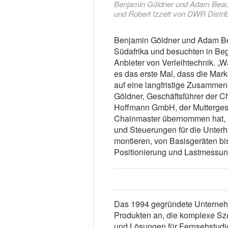
Benjamin Göldner und Adam Beaum
und Robert Izzett von DWR Distrib
Benjamin Göldner und Adam Be
Südafrika und besuchten in Beg
Anbieter von Verleihtechnik. „Wä
es das erste Mal, dass die Marke
auf eine langfristige Zusamme
Göldner, Geschäftsführer der C
Hoffmann GmbH, der Muttergese
Chainmaster übernommen hat, u
und Steuerungen für die Unterh
montieren, von Basisgeräten bi
Positionierung und Lastmessun
Das 1994 gegründete Unterneh
Produkten an, die komplexe Sz
und Lösungen für Fernsehstudio