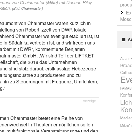
ont von Chainmaster (Mitte) mit Duncan Riley
produ
ution.
(Bild: Chainmaster)
Ex
Mosch
aumont von Chainmaster waren kürzlich in
leitung von Robert Izzett von DWR lokale
hrend Chainmaster weltweit gut etabliert ist, ist
S
 in Südafrika vertreten ist, und wir freuen uns
narbeit mit DWR“, kommentierte Benjamin
hainmaster GmbH. „Wir sind Teil der LIFTKET
Adam H
llschaft, die 2018 das Unternehmen
Broad
nd sind stolz darauf, erstklassige Hebezeuge
Collab
altungsindustrie zu produzieren und zu
Ev
s hin zu Steuerungen mit Frequenz, Umrichtern,
g.“
FAMAB
Konfe
Lich
Anzeige
Kom
men Chainmaster bietet eine Reihe von
Medien
enenwechsel in Theatern ermöglichen sollen
Mikrofo
s, multifunktionale Veranstaltungsorte und den