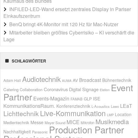
Kaufhaus des Bundes
INFiLED-LED-Wand ersetzt zentrales Display in Pariser
Einkaufszentrum
BenQ bringt 4K-Monitor mit 120 Hz für Mac-Nutzer
Mitarbeiter bleiben größtes Cyberrisiko – KI verschärft die
Lage
SCHLAGWÖRTER
Audiotechnik
Broadcast
AV
Bühnentechnik
Adam Hall
AUMA
Event
Coronavirus
Digital Signage
Catering
Collaboration
Elation
Partner
Events-Magazin
ISE
GLP
FAMAB
KommunikationsRaum.
LEaT
Konferenztechnik
L-Acoustics
Lawo
Live-Kommunikation
Lichttechnik
Location
LMP
Musikmedia
MICE
Messe
Medientechnik
Meyer Sound
Mikrofon
Production Partner
Nachhaltigkeit
Panasonic