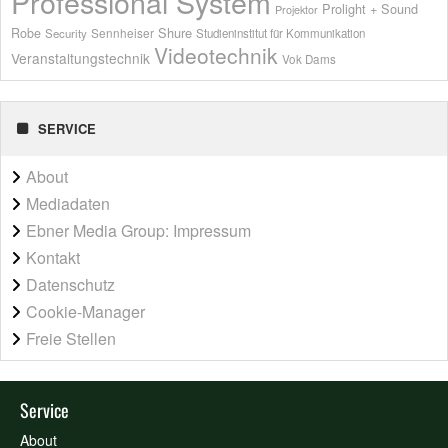
Professional System
Prolight + Sound
Projektor
Shure
Robe
Sennheiser
Security
Studieninstitut für Kommunikation
Videotechnik
Veranstaltungstechnik
Vok Dams
SERVICE
About
Mediadaten
Ebner Media Group: Impressum
Kontakt
Datenschutz
Cookie-Manager
Freie Stellen
Service
About