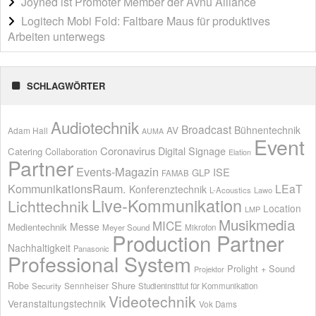
Joyned ist Promoter Member der Avnu Alliance
Logitech Mobi Fold: Faltbare Maus für produktives
Arbeiten unterwegs
SCHLAGWÖRTER
Audiotechnik
Broadcast
AV
Bühnentechnik
Adam Hall
AUMA
Event
Coronavirus
Digital Signage
Catering
Collaboration
Elation
Partner
Events-Magazin
ISE
GLP
FAMAB
KommunikationsRaum.
LEaT
Konferenztechnik
L-Acoustics
Lawo
Live-Kommunikation
Lichttechnik
Location
LMP
Musikmedia
MICE
Messe
Medientechnik
Meyer Sound
Mikrofon
Production Partner
Nachhaltigkeit
Panasonic
Professional System
Prolight + Sound
Projektor
Shure
Robe
Sennheiser
Security
Studieninstitut für Kommunikation
Videotechnik
Veranstaltungstechnik
Vok Dams