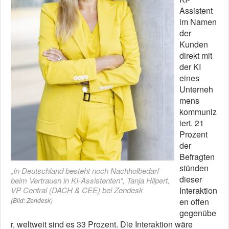
Assistent
im Namen
der
Kunden
direkt mit
der KI
eines
Unterneh
mens
kommuniz
iert. 21
Prozent
der
Befragten
stünden
„In Deutschland besteht noch Nachholbedarf
dieser
beim Vertrauen in KI-Assistenten“, Tanja Hilpert,
VP Central (DACH & CEE) bei Zendesk
Interaktion
(Bild: Zendesk)
en offen
gegenübe
r, weltweit sind es 33 Prozent. Die Interaktion wäre