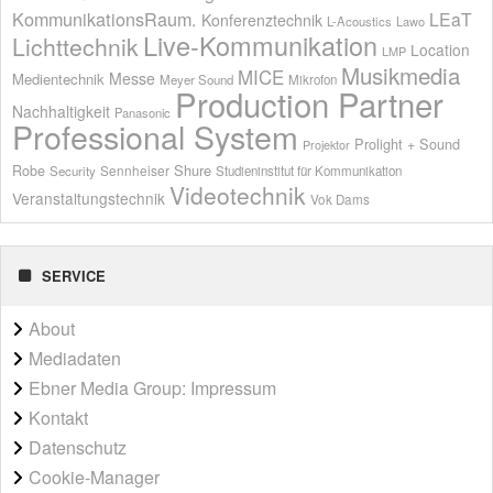
KommunikationsRaum.
LEaT
Konferenztechnik
L-Acoustics
Lawo
Live-Kommunikation
Lichttechnik
Location
LMP
Musikmedia
MICE
Messe
Medientechnik
Meyer Sound
Mikrofon
Production Partner
Nachhaltigkeit
Panasonic
Professional System
Prolight + Sound
Projektor
Shure
Robe
Sennheiser
Security
Studieninstitut für Kommunikation
Videotechnik
Veranstaltungstechnik
Vok Dams
SERVICE
About
Mediadaten
Ebner Media Group: Impressum
Kontakt
Datenschutz
Cookie-Manager