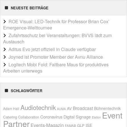
NEUESTE BEITRÄGE
ROE Visual: LED-Technik für Professor Brian Cox’
Emergence-Welttournee
Zufahrtsschutz bei Veranstaltungen: BVVS lädt zum
Austausch
Aditus Evo jetzt offiziell in Claude verfügbar
Joyned ist Promoter Member der Avnu Alliance
Logitech Mobi Fold: Faltbare Maus für produktives
Arbeiten unterwegs
SCHLAGWÖRTER
Audiotechnik
Broadcast
AV
Bühnentechnik
Adam Hall
AUMA
Event
Coronavirus
Digital Signage
Catering
Collaboration
Elation
Partner
Events-Magazin
ISE
GLP
FAMAB