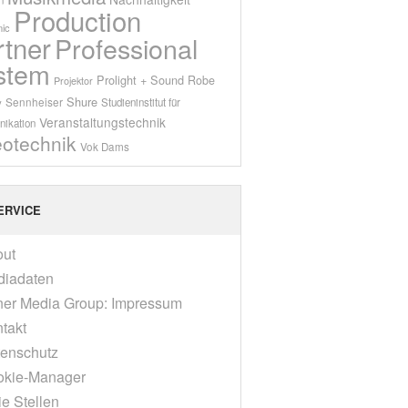
Production
ic
rtner
Professional
stem
Prolight + Sound
Robe
Projektor
Shure
Sennheiser
y
Studieninstitut für
Veranstaltungstechnik
ikation
eotechnik
Vok Dams
ERVICE
out
diadaten
er Media Group: Impressum
takt
enschutz
okie-Manager
ie Stellen