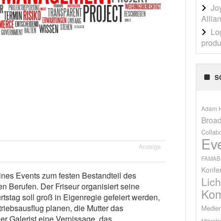
Jo
Allia
Lo
produ
S
Adam H
Broad
Collab
Ev
Anzeige
FAMAB
Konfe
eines Events zum festen Bestandteil des
Lich
n Berufen. Der Friseur organisiert seine
Kom
rtstag soll groß in Eigenregie gefeiert werden,
triebsausflug planen, die Mutter das
Medien
der Galerist eine Vernissage, das
Mikrofo