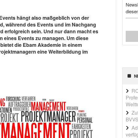
Newsl
diese
Events hängt also maßgeblich von der
eld, während des Events und im Nachgang
ird erfolgreich sein. Und nur dann macht es
rm eines Events zu managen. Um diese
 bietet die Ebam Akademie in einem
rojektmanagern eine Weiterbildung im
N
RO
Profe
Weltt
Zu
BVVS
Adi
verfü