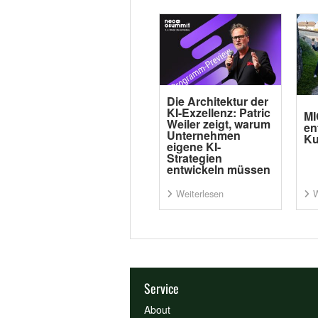
Die Architektur der
KI-Exzellenz: Patric
MI
Weiler zeigt, warum
en
Unternehmen
Ku
eigene KI-
Strategien
entwickeln müssen
Weiterlesen
W
Service
About