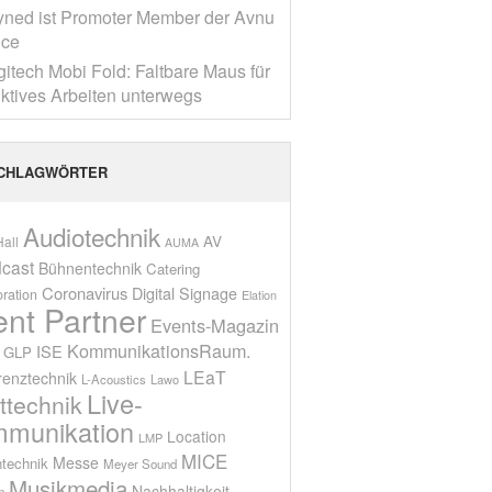
yned ist Promoter Member der Avnu
nce
gitech Mobi Fold: Faltbare Maus für
ktives Arbeiten unterwegs
CHLAGWÖRTER
Audiotechnik
AV
all
AUMA
cast
Bühnentechnik
Catering
Coronavirus
Digital Signage
oration
Elation
ent Partner
Events-Magazin
KommunikationsRaum.
ISE
GLP
LEaT
renztechnik
L-Acoustics
Lawo
Live-
ttechnik
munikation
Location
LMP
MICE
Messe
technik
Meyer Sound
Musikmedia
Nachhaltigkeit
n