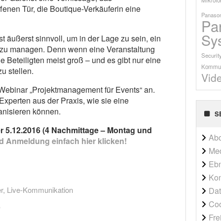
fenen Tür, die Boutique-Verkäuferin eine
Panason
Pa
Sy
t äußerst sinnvoll, um in der Lage zu sein, ein
ß zu managen. Denn wenn eine Veranstaltung
Securit
le Beteiligten meist groß – und es gibt nur eine
Kommun
u stellen.
Vid
Webinar „Projektmanagement für Events“ an.
Experten aus der Praxis, wie sie eine
anisieren können.
S
er 5.12.2016 (4 Nachmittage – Montag und
Ab
d Anmeldung einfach hier klicken!
Me
Ebn
Kon
r
,
Live-Kommunikation
Dat
Co
Fre