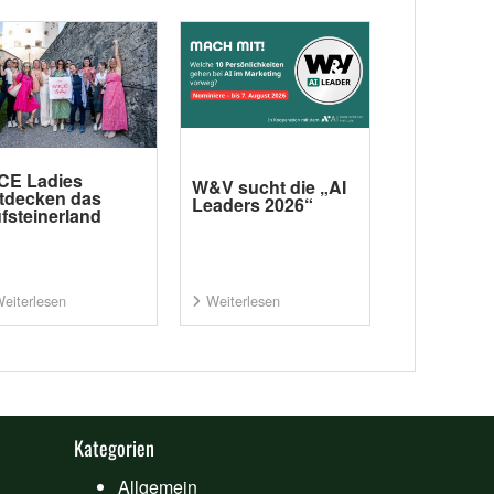
CE Ladies
W&V sucht die „AI
tdecken das
Leaders 2026“
fsteinerland
eiterlesen
Weiterlesen
Kategorien
Allgemein