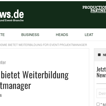
TE
BUSINESS
HEADS
LEAT
EMIE BIETET WEITERBILDUNG FÜR EVENT-PROJEKTMANAGER
N
nter
Jetz
bietet Weiterbildung
News
ktmanager
6
Ic
*