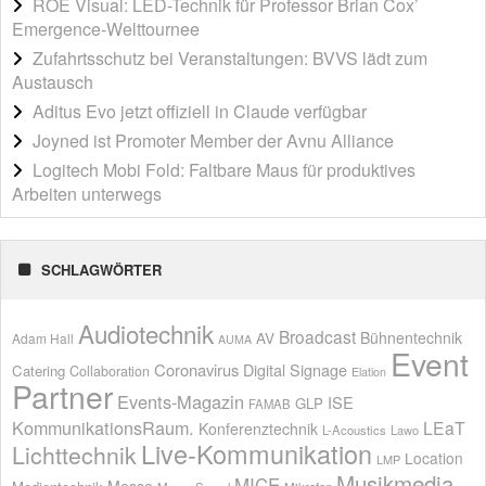
ROE Visual: LED-Technik für Professor Brian Cox’
Emergence-Welttournee
Zufahrtsschutz bei Veranstaltungen: BVVS lädt zum
Austausch
Aditus Evo jetzt offiziell in Claude verfügbar
Joyned ist Promoter Member der Avnu Alliance
Logitech Mobi Fold: Faltbare Maus für produktives
Arbeiten unterwegs
SCHLAGWÖRTER
Audiotechnik
Broadcast
AV
Bühnentechnik
Adam Hall
AUMA
Event
Coronavirus
Digital Signage
Catering
Collaboration
Elation
Partner
Events-Magazin
ISE
GLP
FAMAB
KommunikationsRaum.
LEaT
Konferenztechnik
L-Acoustics
Lawo
Live-Kommunikation
Lichttechnik
Location
LMP
Musikmedia
MICE