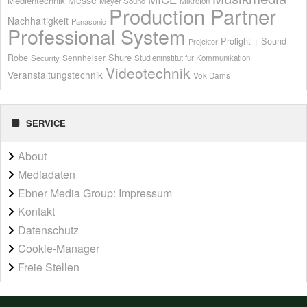
Messe
Medientechnik
Meyer Sound
Mikrofon
Production Partner
Nachhaltigkeit
Panasonic
Professional System
Prolight + Sound
Projektor
Shure
Robe
Sennheiser
Security
Studieninstitut für Kommunikation
Videotechnik
Veranstaltungstechnik
Vok Dams
SERVICE
About
Mediadaten
Ebner Media Group: Impressum
Kontakt
Datenschutz
Cookie-Manager
Freie Stellen