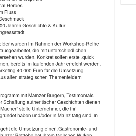
cal Heroes
im Fluss
r Geschmack
000 Jahren Geschichte & Kultur
ngressstadt
nfelder wurden im Rahmen der Workshop-Reihe
ausgearbeitet, die mit unterschiedlichen
versehen wurden. Konkret sollen erste „quick
men, bereits im laufenden Jahr erreicht werden.
rketing 40.000 Euro für die Umsetzung
 aus allen strategischen Themenfeldern
Programm mit Mainzer Bürgern, Testimonials
der Schaffung authentischer Geschichten dienen
acher“ stelle Unternehmer, die ihr
ündet haben und/oder in Mainz tätig sind, in
g geht die Umsetzung einer „Gastronomie- und
inzer Betriebe bei ihrem täglichen Wirken