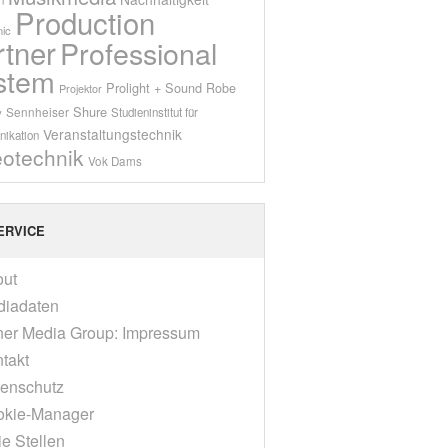
Production
ic
rtner
Professional
stem
Prolight + Sound
Robe
Projektor
Shure
Sennheiser
y
Studieninstitut für
Veranstaltungstechnik
ikation
eotechnik
Vok Dams
ERVICE
out
diadaten
er Media Group: Impressum
takt
enschutz
okie-Manager
ie Stellen