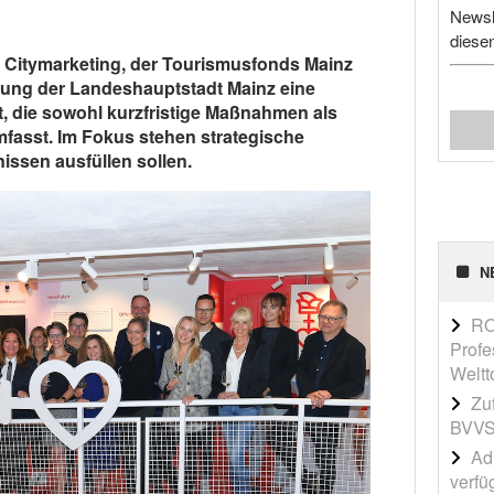
Newsl
diese
Citymarketing, der Tourismusfonds Mainz
erung der Landeshauptstadt Mainz eine
t, die sowohl kurzfristige Maßnahmen als
mfasst. Im Fokus stehen strategische
bnissen ausfüllen sollen.
N
RO
Profe
Weltt
Zu
BVVS
Adi
verfü