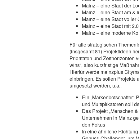
Mainz – eine Stadt der Lo
Mainz – eine Stadt am & 
Mainz – eine Stadt volle
Mainz – eine Stadt mit 2.
Mainz – eine moderne Ko
Für alle strategischen Theme
(insgesamt 81) Projektideen her
Prioritäten und Zeithorizonten 
wins“, also kurzfristige Maßnah
Hierfür werde mainzplus Cityma
einbringen. Es sollen Projekte
umgesetzt werden, u.a.:
Ein „Markenbotschafter“-
und Multiplikatoren soll 
Das Projekt „Menschen & M
Unternehmen in Mainz gegr
den Fokus
In eine ähnliche Richtun
Genuss-Challenge“, um Ma