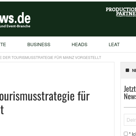
TE
BUSINESS
HEADS
LEAT
 DER TOURISMUSSTRATEGIE FÜR MAINZ VORGESTELLT
N
Jetz
ourismusstrategie für
News
t
Ic
*