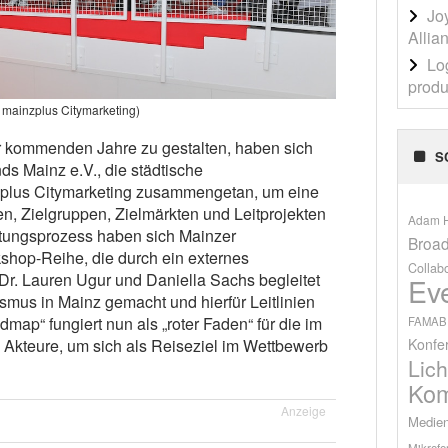
Jo
Allia
Lo
produ
: mainzplus Citymarketing)
 kommenden Jahre zu gestalten, haben sich
S
ds Mainz e.V., die städtische
zplus Citymarketing zusammengetan, um eine
, Zielgruppen, Zielmärkten und Leitprojekten
Adam H
itungsprozess haben sich Mainzer
Broad
shop-Reihe, die durch ein externes
Collab
 Dr. Lauren Ugur und Daniella Sachs begleitet
Ev
mus in Mainz gemacht und hierfür Leitlinien
dmap“ fungiert nun als „roter Faden“ für die im
FAMAB
Konfe
Akteure, um sich als Reiseziel im Wettbewerb
Lich
Kom
Anzeige
Medien
Mikrofo