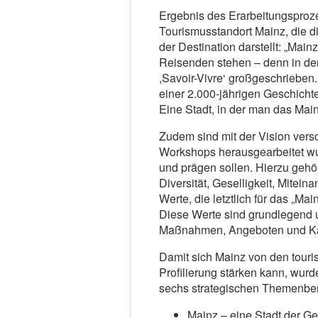
Ergebnis des Erarbeitungsproze
Tourismusstandort Mainz, die di
der Destination darstellt: „Mainz
Reisenden stehen – denn in de
,Savoir-Vivre‘ großgeschrieben.
einer 2.000-jährigen Geschicht
Eine Stadt, in der man das Mai
Zudem sind mit der Vision vers
Workshops herausgearbeitet wu
und prägen sollen. Hierzu gehör
Diversität, Geselligkeit, Mitein
Werte, die letztlich für das „Ma
Diese Werte sind grundlegend 
Maßnahmen, Angeboten und Ka
Damit sich Mainz von den tour
Profilierung stärken kann, wur
sechs strategischen Themenbe
Mainz – eine Stadt der G