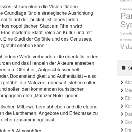
sses ist zum einen die Vision für den
Panason
Pa
e Grundlage für die strategische Ausrichtung
 sollte auf der ‚bucket list‘ eines jeden
Sy
r kosmopolitischen Stadt am Rhein wird
 Eine moderne Stadt, reich an Kultur und mit
Securit
e. Eine Stadt der Gefühle und des Genusses.
Kommun
Vid
nzgefühl erleben kann.“
chiedene Werte verbunden, die ebenfalls in den
rden und das Handeln der Akteure antreiben
S
en u.a. Offenheit, Aufgeschlossenheit,
ander, Bodenständigkeit und Authentizität – also
Ab
inzgefühl“, die Mainzer Lebensart, stehen sollen.
und sollen den kommenden touristischen
Me
mpagnen eine „Mainzer Note“ geben.
Ebn
Kon
istischen Mitbewerbern abheben und die eigene
den die Leitthemen, Angebote und Erlebnisse zu
Dat
reichen zusammengefasst:
Co
Fre
efühle & Atmosphäre