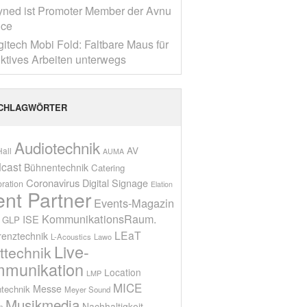
yned ist Promoter Member der Avnu
nce
gitech Mobi Fold: Faltbare Maus für
ktives Arbeiten unterwegs
CHLAGWÖRTER
Audiotechnik
AV
all
AUMA
cast
Bühnentechnik
Catering
Coronavirus
Digital Signage
oration
Elation
ent Partner
Events-Magazin
KommunikationsRaum.
ISE
GLP
LEaT
renztechnik
L-Acoustics
Lawo
Live-
ttechnik
munikation
Location
LMP
MICE
Messe
technik
Meyer Sound
Musikmedia
Nachhaltigkeit
n