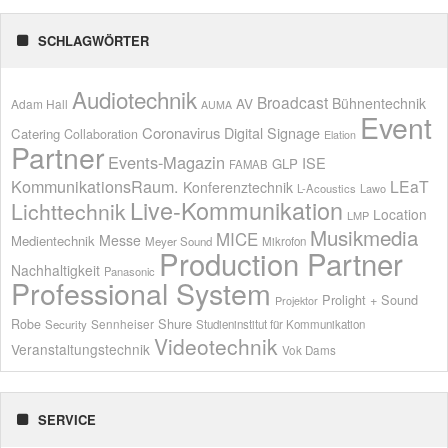
SCHLAGWÖRTER
Audiotechnik
Broadcast
AV
Bühnentechnik
Adam Hall
AUMA
Event
Coronavirus
Digital Signage
Catering
Collaboration
Elation
Partner
Events-Magazin
ISE
GLP
FAMAB
KommunikationsRaum.
LEaT
Konferenztechnik
L-Acoustics
Lawo
Live-Kommunikation
Lichttechnik
Location
LMP
Musikmedia
MICE
Messe
Medientechnik
Meyer Sound
Mikrofon
Production Partner
Nachhaltigkeit
Panasonic
Professional System
Prolight + Sound
Projektor
Shure
Robe
Sennheiser
Security
Studieninstitut für Kommunikation
Videotechnik
Veranstaltungstechnik
Vok Dams
SERVICE