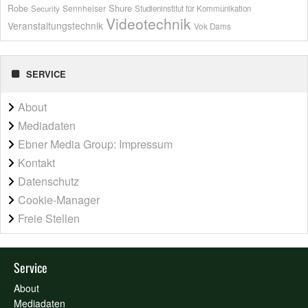
Shure
Robe
Sennheiser
Security
Studieninstitut für Kommunikation
Videotechnik
Veranstaltungstechnik
Vok Dams
SERVICE
About
Mediadaten
Ebner Media Group: Impressum
Kontakt
Datenschutz
Cookie-Manager
Freie Stellen
Service
About
Mediadaten