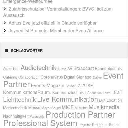
Emergence-Welttournee
Zufahrtsschutz bei Veranstaltungen: BVVS lädt zum
Austausch
Aditus Evo jetzt offiziell in Claude verfügbar
Joyned ist Promoter Member der Avnu Alliance
SCHLAGWÖRTER
Audiotechnik
Broadcast
AV
Bühnentechnik
Adam Hall
AUMA
Event
Coronavirus
Digital Signage
Catering
Collaboration
Elation
Partner
Events-Magazin
ISE
GLP
FAMAB
KommunikationsRaum.
LEaT
Konferenztechnik
L-Acoustics
Lawo
Live-Kommunikation
Lichttechnik
Location
LMP
Musikmedia
MICE
Messe
Medientechnik
Meyer Sound
Mikrofon
Production Partner
Nachhaltigkeit
Panasonic
Professional System
Prolight + Sound
Projektor