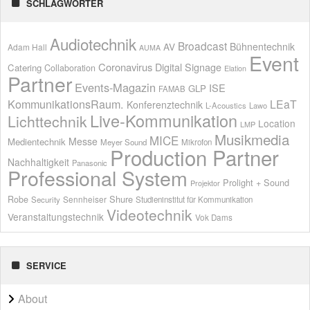
SCHLAGWÖRTER
Audiotechnik
Broadcast
AV
Bühnentechnik
Adam Hall
AUMA
Event
Coronavirus
Digital Signage
Catering
Collaboration
Elation
Partner
Events-Magazin
ISE
GLP
FAMAB
KommunikationsRaum.
LEaT
Konferenztechnik
L-Acoustics
Lawo
Live-Kommunikation
Lichttechnik
Location
LMP
Musikmedia
MICE
Messe
Medientechnik
Meyer Sound
Mikrofon
Production Partner
Nachhaltigkeit
Panasonic
Professional System
Prolight + Sound
Projektor
Shure
Robe
Sennheiser
Security
Studieninstitut für Kommunikation
Videotechnik
Veranstaltungstechnik
Vok Dams
SERVICE
About