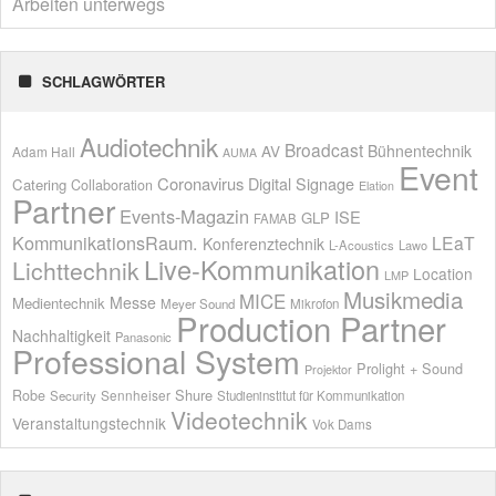
Arbeiten unterwegs
SCHLAGWÖRTER
Audiotechnik
Broadcast
AV
Bühnentechnik
Adam Hall
AUMA
Event
Coronavirus
Digital Signage
Catering
Collaboration
Elation
Partner
Events-Magazin
ISE
GLP
FAMAB
KommunikationsRaum.
LEaT
Konferenztechnik
L-Acoustics
Lawo
Live-Kommunikation
Lichttechnik
Location
LMP
Musikmedia
MICE
Messe
Medientechnik
Meyer Sound
Mikrofon
Production Partner
Nachhaltigkeit
Panasonic
Professional System
Prolight + Sound
Projektor
Shure
Robe
Sennheiser
Security
Studieninstitut für Kommunikation
Videotechnik
Veranstaltungstechnik
Vok Dams