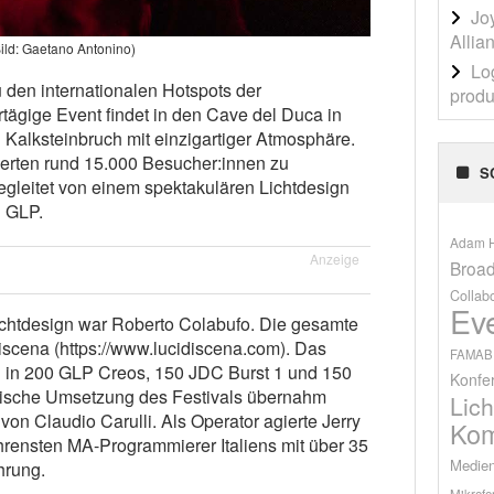
Jo
Allia
ild: Gaetano Antonino)
Lo
 den internationalen Hotspots der
produ
tägige Event findet in den Cave del Duca in
 Kalksteinbruch mit einzigartiger Atmosphäre.
ierten rund 15.000 Besucher:innen zu
S
gleitet von einem spektakulären Lichtdesign
n GLP.
Adam H
Anzeige
Broad
Collab
Ev
Lichtdesign war Roberto Colabufo. Die gesamte
iscena (https://www.lucidiscena.com). Das
FAMAB
h in 200 GLP Creos, 150 JDC Burst 1 und 150
Konfe
hnische Umsetzung des Festivals übernahm
Lich
von Claudio Carulli. Als Operator agierte Jerry
Kom
hrensten MA-Programmierer Italiens mit über 35
Medien
hrung.
Mikrofo