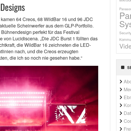
 Designs
Panason
Pa
e kamen 64 Creos, 68 WildBar 16 und 96 JDC
Sy
 aktuelle Scheinwerfer aus dem GLP-Portfolio.
Bühnendesign perfekt für das Festival
Securit
e von Lucidiscena. „Die JDC Burst 1 füllten das
Kommun
Vid
tkraft, die WildBar 16 zeichneten die LED-
linien nach, und die Creos erzeugten
ten, die ich so noch nie gesehen habe.“
S
Ab
Me
Ebn
Kon
Dat
Co
Fre