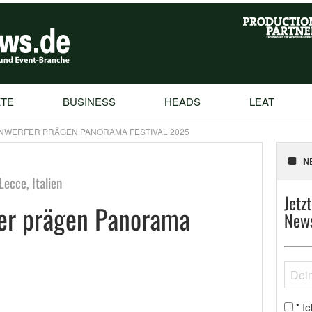
TE
BUSINESS
HEADS
LEAT
NWERFER PRÄGEN PANORAMA FESTIVAL 2025
N
Lecce, Italien
Jetz
er prägen Panorama
News
Ic
*