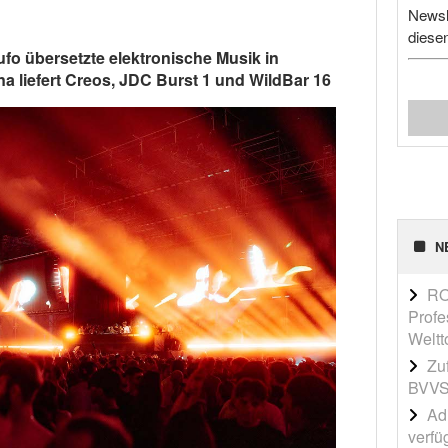
Newsl
diese
fo übersetzte elektronische Musik in
a liefert Creos, JDC Burst 1 und WildBar 16
N
RO
Profe
Weltt
Zu
BVVS
Adi
verfü