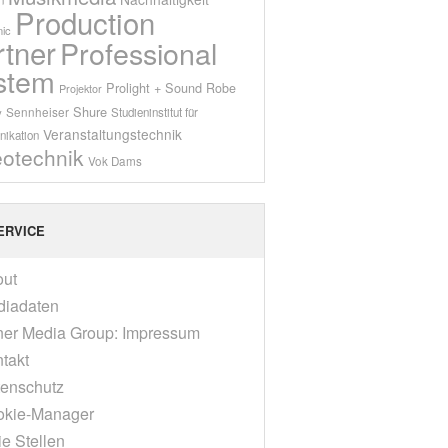
Production
ic
rtner
Professional
stem
Prolight + Sound
Robe
Projektor
Shure
Sennheiser
y
Studieninstitut für
Veranstaltungstechnik
ikation
eotechnik
Vok Dams
ERVICE
out
diadaten
er Media Group: Impressum
takt
enschutz
okie-Manager
ie Stellen