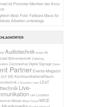
yned ist Promoter Member der Avnu
nce
gitech Mobi Fold: Faltbare Maus für
ktives Arbeiten unterwegs
CHLAGWÖRTER
Audiotechnik
AV
all
AUMA
cast
Bühnentechnik
Catering
Coronavirus
Digital Signage
oration
Elation
ent Partner
Events-Magazin
KommunikationsRaum.
ISE
GLP
LEaT
renztechnik
L-Acoustics
Lawo
Live-
ttechnik
munikation
Location
LMP
MICE
Messe
technik
Meyer Sound
Musikmedia
Nachhaltigkeit
n