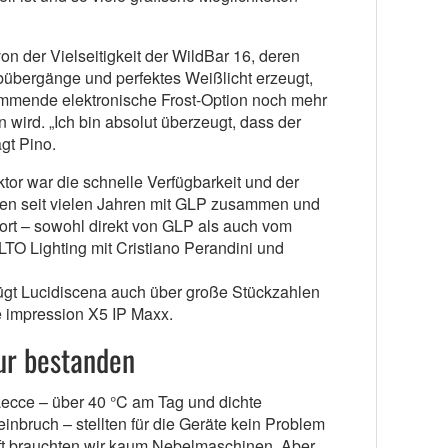
on der Vielseitigkeit der WildBar 16, deren
übergänge und perfektes Weißlicht erzeugt,
mmende elektronische Frost-Option noch mehr
 wird. „Ich bin absolut überzeugt, dass der
gt Pino.
tor war die schnelle Verfügbarkeit und der
eiten seit vielen Jahren mit GLP zusammen und
port – sowohl direkt von GLP als auch vom
ALTO Lighting mit Cristiano Perandini und
gt Lucidiscena auch über große Stückzahlen
e impression X5 IP Maxx.
ur bestanden
ecce – über 40 °C am Tag und dichte
nbruch – stellten für die Geräte kein Problem
Luft brauchten wir kaum Nebelmaschinen. Aber