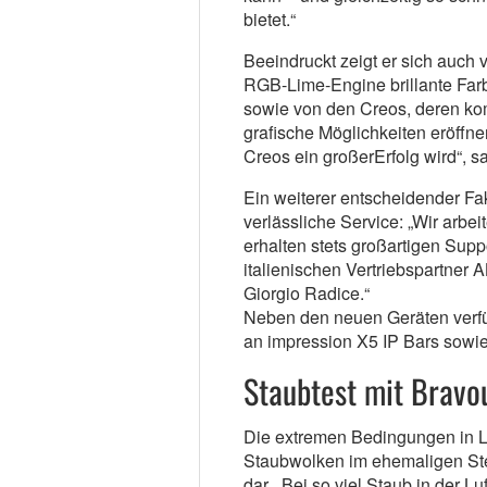
bietet.“
Beeindruckt zeigt er sich auch v
RGB-Lime-Engine brillante Farb
sowie von den Creos, deren ko
grafische Möglichkeiten eröffnen
Creos ein großerErfolg wird“, sa
Ein weiterer entscheidender Fak
verlässliche Service: „Wir arb
erhalten stets großartigen Sup
italienischen Vertriebspartner 
Giorgio Radice.“
Neben den neuen Geräten verfü
an impression X5 IP Bars sowi
Staubtest mit Bravo
Die extremen Bedingungen in L
Staubwolken im ehemaligen Stei
dar. „Bei so viel Staub in der 