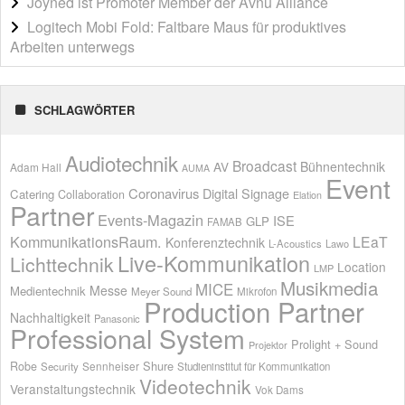
Joyned ist Promoter Member der Avnu Alliance
Logitech Mobi Fold: Faltbare Maus für produktives
Arbeiten unterwegs
SCHLAGWÖRTER
Audiotechnik
Broadcast
AV
Bühnentechnik
Adam Hall
AUMA
Event
Coronavirus
Digital Signage
Catering
Collaboration
Elation
Partner
Events-Magazin
ISE
GLP
FAMAB
KommunikationsRaum.
LEaT
Konferenztechnik
L-Acoustics
Lawo
Live-Kommunikation
Lichttechnik
Location
LMP
Musikmedia
MICE
Messe
Medientechnik
Meyer Sound
Mikrofon
Production Partner
Nachhaltigkeit
Panasonic
Professional System
Prolight + Sound
Projektor
Shure
Robe
Sennheiser
Security
Studieninstitut für Kommunikation
Videotechnik
Veranstaltungstechnik
Vok Dams