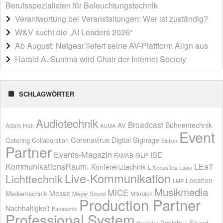
Berufsspezialisten für Beleuchtungstechnik
Verantwortung bei Veranstaltungen: Wer ist zuständig?
W&V sucht die „AI Leaders 2026“
Ab August: Netgear liefert seine AV-Plattform Align aus
Harald A. Summa wird Chair der Internet Society
SCHLAGWÖRTER
Audiotechnik
Broadcast
AV
Bühnentechnik
Adam Hall
AUMA
Event
Coronavirus
Digital Signage
Catering
Collaboration
Elation
Partner
Events-Magazin
ISE
GLP
FAMAB
KommunikationsRaum.
LEaT
Konferenztechnik
L-Acoustics
Lawo
Live-Kommunikation
Lichttechnik
Location
LMP
Musikmedia
MICE
Messe
Medientechnik
Meyer Sound
Mikrofon
Production Partner
Nachhaltigkeit
Panasonic
Professional System
Prolight + Sound