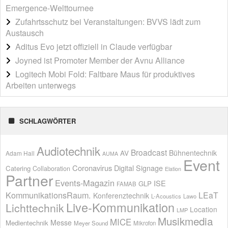
Emergence-Welttournee
Zufahrtsschutz bei Veranstaltungen: BVVS lädt zum
Austausch
Aditus Evo jetzt offiziell in Claude verfügbar
Joyned ist Promoter Member der Avnu Alliance
Logitech Mobi Fold: Faltbare Maus für produktives
Arbeiten unterwegs
SCHLAGWÖRTER
Audiotechnik
Broadcast
AV
Bühnentechnik
Adam Hall
AUMA
Event
Coronavirus
Digital Signage
Catering
Collaboration
Elation
Partner
Events-Magazin
ISE
GLP
FAMAB
KommunikationsRaum.
LEaT
Konferenztechnik
L-Acoustics
Lawo
Live-Kommunikation
Lichttechnik
Location
LMP
Musikmedia
MICE
Messe
Medientechnik
Meyer Sound
Mikrofon