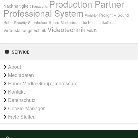
Production Partner
Nachhaltigkeit
Panasonic
Professional System
Prolight + Sound
Projektor
Shure
Robe
Sennheiser
Security
Studieninstitut für Kommunikation
Videotechnik
Veranstaltungstechnik
Vok Dams
SERVICE
About
Mediadaten
Ebner Media Group: Impressum
Kontakt
Datenschutz
Cookie-Manager
Freie Stellen