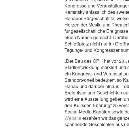
Kongresse und Veranstaltungen“
Kaminsky anlässlich des zweit
Hanauer Bürgerschaft teilweise 
Herzen der Musik- und Theaterf
für gesellschaftliche Ereigniss
einen Namen gemacht. Darüber
Schloßplatz nicht nur im Großr
Tagungs- und Kongresszentrum b
„Der Bau des CPH hat vor 20 J
Stadtentwicklung markiert und e
ein Kongress- und Veranstaltu
Standortvorteil bedeutet“, so K
Hanau und darüber hinaus – dür
Ereignisse und Geschichten aus
wird eine Ausstellung geben un
den-Kulissen-Führung“ zu vers
Social-Media-Kanälen sowie de
Website
erzählen wir das ganze
spannende Geschichten aus uns