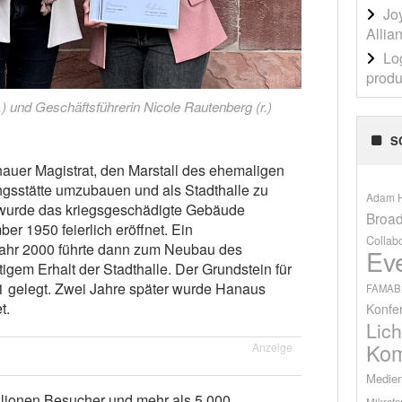
Jo
Allia
Lo
produ
.) und Geschäftsführerin Nicole Rautenberg (r.)
S
auer Magistrat, den Marstall des ehemaligen
gsstätte umzubauen und als Stadthalle zu
Adam H
 wurde das kriegsgeschädigte Gebäude
Broad
r 1950 feierlich eröffnet. Ein
Collab
ahr 2000 führte dann zum Neubau des
Ev
igem Erhalt der Stadthalle. Der Grundstein für
 gelegt. Zwei Jahre später wurde Hanaus
FAMAB
t.
Konfe
Lich
Kom
Anzeige
Medien
llionen Besucher und mehr als 5.000
Mikrofo