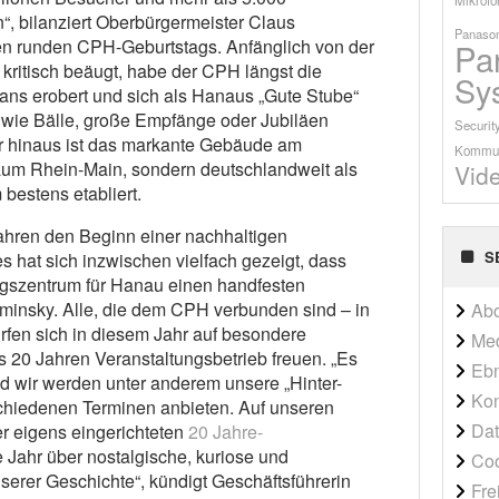
, bilanziert Oberbürgermeister Claus
Panason
en runden CPH-Geburtstags. Anfänglich von der
Pa
kritisch beäugt, habe der CPH längst die
Sy
ans erobert und sich als Hanaus „Gute Stube“
e wie Bälle, große Empfänge oder Jubiläen
Securit
 hinaus ist das markante Gebäude am
Kommun
aum Rhein-Main, sondern deutschlandweit als
Vid
estens etabliert.
ahren den Beginn einer nachhaltigen
S
s hat sich inzwischen vielfach gezeigt, dass
ngszentrum für Hanau einen handfesten
aminsky. Alle, die dem CPH verbunden sind – in
Ab
fen sich in diesem Jahr auf besondere
Me
 20 Jahren Veranstaltungsbetrieb freuen. „Es
Ebn
d wir werden unter anderem unsere „Hinter-
Kon
chiedenen Terminen anbieten. Auf unseren
Dat
r eigens eingerichteten
20 Jahre-
 Jahr über nostalgische, kuriose und
Co
erer Geschichte“, kündigt Geschäftsführerin
Fre