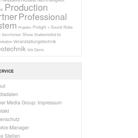
Production
ic
rtner
Professional
stem
Prolight + Sound
Robe
Projektor
Shure
Sennheiser
y
Studieninstitut für
Veranstaltungstechnik
ikation
eotechnik
Vok Dams
ERVICE
out
diadaten
er Media Group: Impressum
takt
enschutz
okie-Manager
ie Stellen