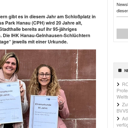
Newsl
diese
ern gibt es in diesem Jahr am Schloßplatz in
s Park Hanau (CPH) wird 20 Jahre alt,
dthalle bereits auf ihr 95-jähriges
. Die IHK Hanau-Gelnhausen-Schlüchtern
age“ jeweils mit einer Urkunde.
N
RO
Profe
Weltt
Zu
BVVS
Adi
verfü