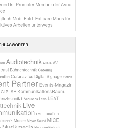
yned ist Promoter Member der Avnu
nce
gitech Mobi Fold: Faltbare Maus für
ktives Arbeiten unterwegs
CHLAGWÖRTER
Audiotechnik
AV
all
AUMA
cast
Bühnentechnik
Catering
Coronavirus
Digital Signage
oration
Elation
ent Partner
Events-Magazin
KommunikationsRaum.
ISE
GLP
LEaT
renztechnik
L-Acoustics
Lawo
Live-
ttechnik
munikation
Location
LMP
MICE
Messe
technik
Meyer Sound
Musikmedia
Nachhaltigkeit
n