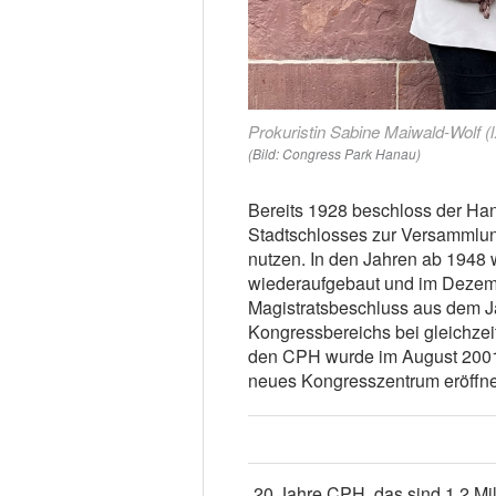
Prokuristin Sabine Maiwald-Wolf (l
(Bild: Congress Park Hanau)
Bereits 1928 beschloss der Han
Stadtschlosses zur Versammlun
nutzen. In den Jahren ab 1948
wiederaufgebaut und im Dezembe
Magistratsbeschluss aus dem J
Kongressbereichs bei gleichzeit
den CPH wurde im August 2001
neues Kongresszentrum eröffne
„20 Jahre CPH, das sind 1,2 Mi