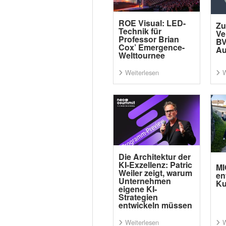
ROE Visual: LED-
Zu
Technik für
Ve
Professor Brian
BV
Cox’ Emergence-
Au
Welttournee
Weiterlesen
W
Die Architektur der
KI-Exzellenz: Patric
MI
Weiler zeigt, warum
en
Unternehmen
Ku
eigene KI-
Strategien
entwickeln müssen
Weiterlesen
W