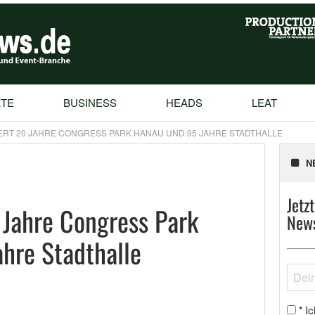
TE
BUSINESS
HEADS
LEAT
ERT 20 JAHRE CONGRESS PARK HANAU UND 95 JAHRE STADTHALLE
N
Jetz
 Jahre Congress Park
News
hre Stadthalle
Ic
*