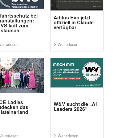
fahrtsschutz bei
Aditus Evo jetzt
ranstaltungen:
offiziell in Claude
VS lädt zum
verfügbar
stausch
eiterlesen
Weiterlesen
CE Ladies
W&V sucht die „AI
tdecken das
Leaders 2026“
fsteinerland
eiterlesen
Weiterlesen