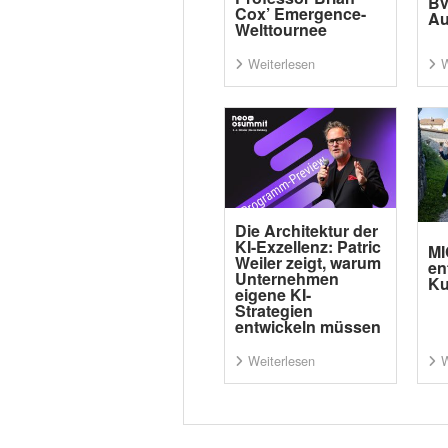
BV
Cox’ Emergence-
Au
Welttournee
Weiterlesen
W
Die Architektur der
KI-Exzellenz: Patric
MI
Weiler zeigt, warum
en
Unternehmen
Ku
eigene KI-
Strategien
entwickeln müssen
Weiterlesen
W