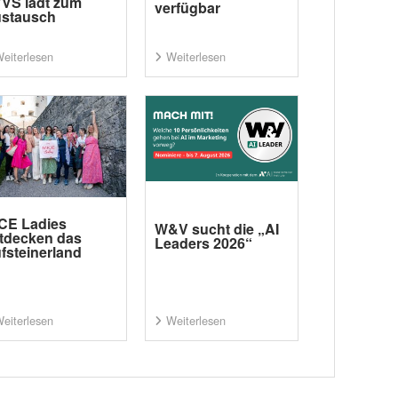
VS lädt zum
verfügbar
stausch
eiterlesen
Weiterlesen
CE Ladies
W&V sucht die „AI
tdecken das
Leaders 2026“
fsteinerland
eiterlesen
Weiterlesen