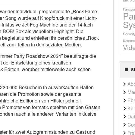
Panason
war der individuell programmierte „Rock Fame
Pa
r Song wurde auf Knopfdruck mit einer Licht-
Sy
– inklusive Jet-Fog-Machine und der 14-fach
o BOB! Box als visuellem Highlight. Die
Securit
begleitet und erhielten ihr persönliches „Rock
Kommun
reit zum Teilen in den sozialen Medien.
Vid
Summer Party Roadshow 2024″ beauftragte die
t der Entwicklung eines kreativen
k-Edition, worüber mittlerweile auch schon
S
Ab
t 220.000 Besuchern in ausverkauften Hallen
Me
waren die Promotion sowie der gesamte
Ebn
lreiche Editionen von Hitster schnell
n Promoter von format:c spielten mit den Gästen
Kon
sondern auch alle anderen Varianten inklusive
Dat
Co
itster für zwei Autogrammstunden zu Gast und
Fre