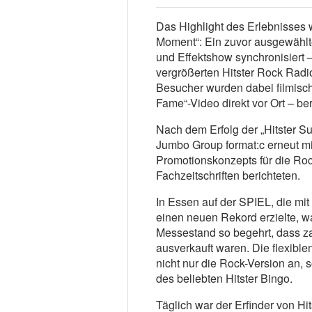
Das Highlight des Erlebnisses 
Moment“: Ein zuvor ausgewählte
und Effektshow synchronisiert 
vergrößerten Hitster Rock Radi
Besucher wurden dabei filmisch 
Fame“-Video direkt vor Ort – be
Nach dem Erfolg der „Hitster 
Jumbo Group format:c erneut mi
Promotionskonzepts für die Roc
Fachzeitschriften berichteten.
In Essen auf der SPIEL, die mi
einen neuen Rekord erzielte, 
Messestand so begehrt, dass zah
ausverkauft waren. Die flexible
nicht nur die Rock-Version an, 
des beliebten Hitster Bingo.
Täglich war der Erfinder von H