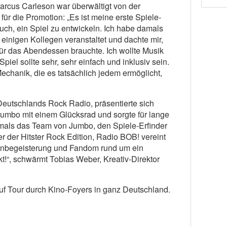
Marcus Carleson war überwältigt von der
für die Promotion: „Es ist meine erste Spiele-
uch, ein Spiel zu entwickeln. Ich habe damals
 einigen Kollegen veranstaltet und dachte mir,
für das Abendessen brauchte. Ich wollte Musik
piel sollte sehr, sehr einfach und inklusiv sein.
Mechanik, die es tatsächlich jedem ermöglicht,
eutschlands Rock Radio, präsentierte sich
umbo mit einem Glücksrad und sorgte für lange
rstmals das Team von Jumbo, den Spiele-Erfinder
r der Hitster Rock Edition, Radio BOB! vereint
enbegeisterung und Fandom rund um ein
!“, schwärmt Tobias Weber, Kreativ-Direktor
f Tour durch Kino-Foyers in ganz Deutschland.