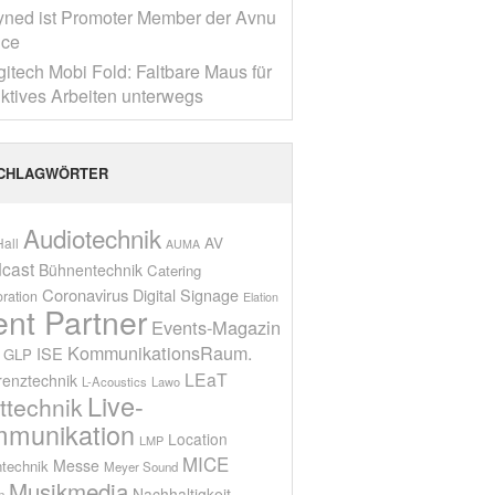
yned ist Promoter Member der Avnu
nce
gitech Mobi Fold: Faltbare Maus für
ktives Arbeiten unterwegs
CHLAGWÖRTER
Audiotechnik
AV
all
AUMA
cast
Bühnentechnik
Catering
Coronavirus
Digital Signage
oration
Elation
ent Partner
Events-Magazin
KommunikationsRaum.
ISE
GLP
LEaT
renztechnik
L-Acoustics
Lawo
Live-
ttechnik
munikation
Location
LMP
MICE
Messe
technik
Meyer Sound
Musikmedia
Nachhaltigkeit
n