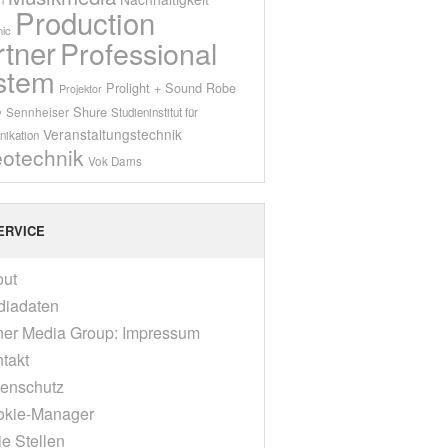
Production
ic
rtner
Professional
stem
Prolight + Sound
Robe
Projektor
Shure
Sennheiser
y
Studieninstitut für
Veranstaltungstechnik
ikation
eotechnik
Vok Dams
ERVICE
out
diadaten
er Media Group: Impressum
takt
enschutz
okie-Manager
ie Stellen