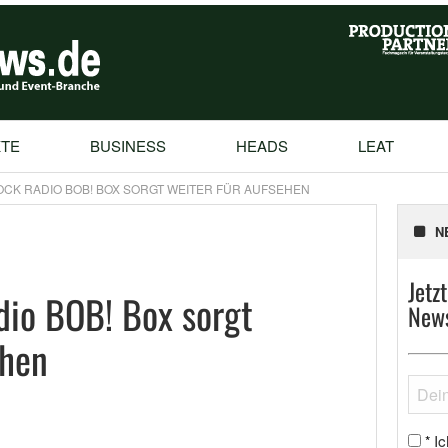
TE
BUSINESS
HEADS
LEAT
OCK RADIO BOB! BOX SORGT WEITER FÜR AUFSEHEN
N
Jetz
dio BOB! Box sorgt
News
ehen
Ic
*