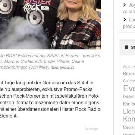
Jo
Allia
Lo
produ
S
dio BOB! Edition auf der SPIEL in Essen – von links
c, Marcus Carleson/Erfinder Hitster, Celine
Adam H
nack/format:c (von links)
(Bild: format:c)
Broad
Collab
nf Tage lang auf der Gamescom das Spiel in
Ev
le 10 ausprobieren, exklusive Promo-Packs
ischen Rock-Momenten mit spektakulären Foto-
FAMAB
tzen. format:c inszenierte dafür einen eigens
Konfe
it einer überdimensionalen Hitster Rock Radio
Lich
Element.
Kom
Medien
Anzeige
Mikrofo