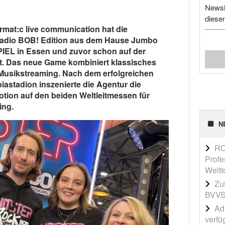
Newsl
diese
rmat:c live communication hat die
Radio BOB! Edition aus dem Hause Jumbo
PIEL in Essen und zuvor schon auf der
t. Das neue Game kombiniert klassisches
 Musikstreaming. Nach dem erfolgreichen
iastadion inszenierte die Agentur die
tion auf den beiden Weltleitmessen für
ing.
N
RO
Profe
Weltt
Zu
BVVS
Adi
verfü