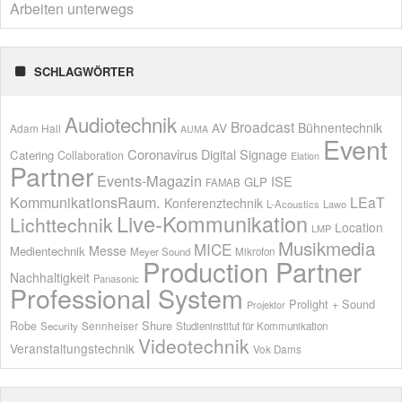
Arbeiten unterwegs
SCHLAGWÖRTER
Audiotechnik
Broadcast
AV
Bühnentechnik
Adam Hall
AUMA
Event
Coronavirus
Digital Signage
Catering
Collaboration
Elation
Partner
Events-Magazin
ISE
GLP
FAMAB
KommunikationsRaum.
LEaT
Konferenztechnik
L-Acoustics
Lawo
Live-Kommunikation
Lichttechnik
Location
LMP
Musikmedia
MICE
Messe
Medientechnik
Meyer Sound
Mikrofon
Production Partner
Nachhaltigkeit
Panasonic
Professional System
Prolight + Sound
Projektor
Shure
Robe
Sennheiser
Security
Studieninstitut für Kommunikation
Videotechnik
Veranstaltungstechnik
Vok Dams