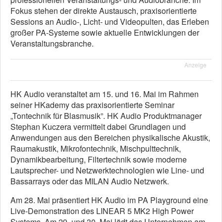
Fokus stehen der direkte Austausch, praxisorientierte
Sessions an Audio-, Licht- und Videopulten, das Erleben
großer PA-Systeme sowie aktuelle Entwicklungen der
Veranstaltungsbranche.
Anzeige
HK Audio veranstaltet am 15. und 16. Mai im Rahmen
seiner HKademy das praxisorientierte Seminar
„Tontechnik für Blasmusik”. HK Audio Produktmanager
Stephan Kuczera vermittelt dabei Grundlagen und
Anwendungen aus den Bereichen physikalische Akustik,
Raumakustik, Mikrofontechnik, Mischpulttechnik,
Dynamikbearbeitung, Filtertechnik sowie moderne
Lautsprecher- und Netzwerktechnologien wie Line- und
Bassarrays oder das MILAN Audio Netzwerk.
Am 28. Mai präsentiert HK Audio im PA Playground eine
Live-Demonstration des LINEAR 5 MK2 High Power
Systems. Am 29. und 30. Mai lädt das Unternehmen am