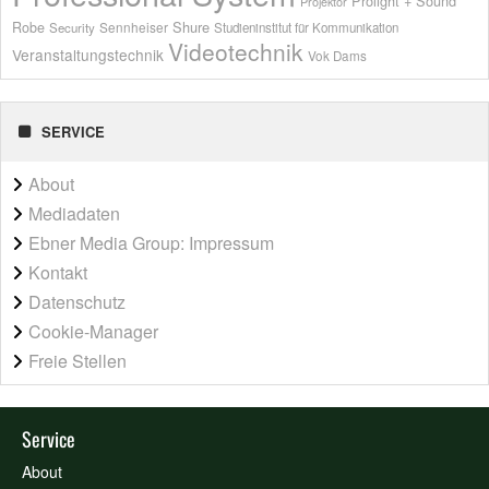
Prolight + Sound
Projektor
Shure
Robe
Sennheiser
Security
Studieninstitut für Kommunikation
Videotechnik
Veranstaltungstechnik
Vok Dams
SERVICE
About
Mediadaten
Ebner Media Group: Impressum
Kontakt
Datenschutz
Cookie-Manager
Freie Stellen
Service
About