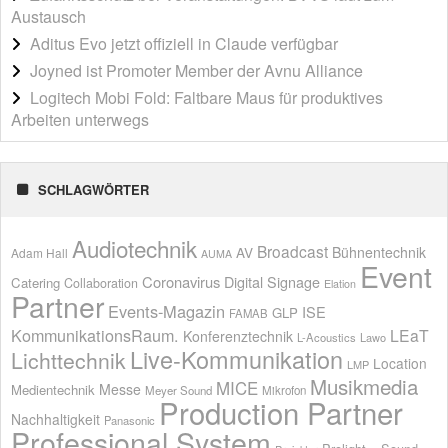
Austausch
Aditus Evo jetzt offiziell in Claude verfügbar
Joyned ist Promoter Member der Avnu Alliance
Logitech Mobi Fold: Faltbare Maus für produktives
Arbeiten unterwegs
SCHLAGWÖRTER
Audiotechnik
Broadcast
AV
Bühnentechnik
Adam Hall
AUMA
Event
Coronavirus
Digital Signage
Catering
Collaboration
Elation
Partner
Events-Magazin
ISE
GLP
FAMAB
KommunikationsRaum.
LEaT
Konferenztechnik
L-Acoustics
Lawo
Live-Kommunikation
Lichttechnik
Location
LMP
Musikmedia
MICE
Messe
Medientechnik
Meyer Sound
Mikrofon
Production Partner
Nachhaltigkeit
Panasonic
Professional System