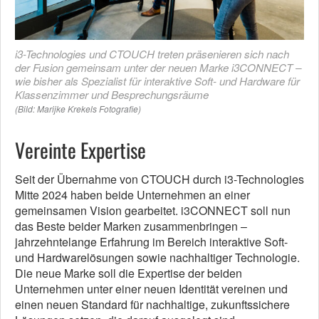
i3-Technologies und CTOUCH treten präsenieren sich nach
der Fusion gemeinsam unter der neuen Marke i3CONNECT –
wie bisher als Spezialist für interaktive Soft- und Hardware für
Klassenzimmer und Besprechungsräume
(Bild: Marijke Krekels Fotografie)
Vereinte Expertise
Seit der Übernahme von CTOUCH durch i3-Technologies
Mitte 2024 haben beide Unternehmen an einer
gemeinsamen Vision gearbeitet. i3CONNECT soll nun
das Beste beider Marken zusammenbringen –
jahrzehntelange Erfahrung im Bereich interaktive Soft-
und Hardwarelösungen sowie nachhaltiger Technologie.
Die neue Marke soll die Expertise der beiden
Unternehmen unter einer neuen Identität vereinen und
einen neuen Standard für nachhaltige, zukunftssichere