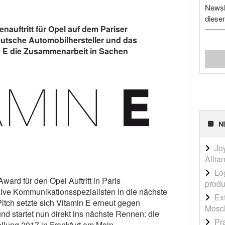
Newsl
diese
auftritt für Opel auf dem Pariser
utsche Automobilhersteller und das
 E die Zusammenarbeit in Sachen
N
Jo
Allia
Lo
ward für den Opel Auftritt in Paris
produ
Live Kommunikationsspezialisten in die nächste
Ex
itch setzte sich Vitamin E erneut gegen
Mosch
d startet nun direkt ins nächste Rennen: die
Pr
llung 2017 in Frankfurt am Main.