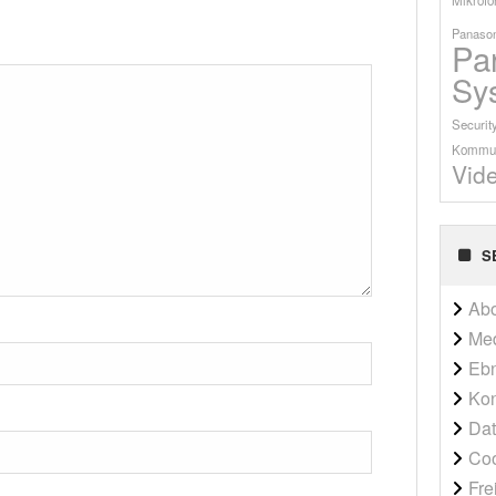
Panason
Pa
Sy
Securit
Kommun
Vid
S
Ab
Me
Ebn
Kon
Dat
Co
Fre