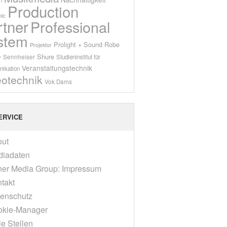
Production
ic
rtner
Professional
stem
Prolight + Sound
Robe
Projektor
Shure
Sennheiser
y
Studieninstitut für
Veranstaltungstechnik
ikation
eotechnik
Vok Dams
ERVICE
out
diadaten
er Media Group: Impressum
takt
enschutz
okie-Manager
ie Stellen