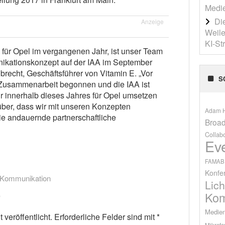
Medi
Die
Anzeige
Weile
KI-St
 für Opel im vergangenen Jahr, ist unser Team
ikationskonzept auf der IAA im September
lbrecht, Geschäftsführer von Vitamin E. „Vor
S
 Zusammenarbeit begonnen und die IAA ist
wir innerhalb dieses Jahres für Opel umsetzen
über, dass wir mit unseren Konzepten
Adam H
e andauernde partnerschaftliche
Broad
Collab
Ev
FAMAB
Konfe
-Kommunikation
Lich
Kom
Medien
veröffentlicht.
Erforderliche Felder sind mit
*
Mikrofo