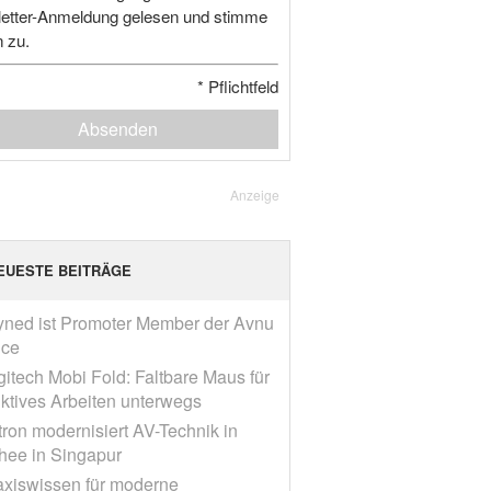
etter-Anmeldung gelesen und stimme
n zu.
*
Pflichtfeld
Absenden
Anzeige
EUESTE BEITRÄGE
yned ist Promoter Member der Avnu
nce
gitech Mobi Fold: Faltbare Maus für
ktives Arbeiten unterwegs
tron modernisiert AV-Technik in
ee in Singapur
axiswissen für moderne