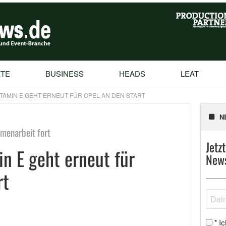
TE
BUSINESS
HEADS
LEAT
VITAMIN E GEHT ERNEUT FÜR OPEL AN DEN START
N
menarbeit fort
Jetz
n E geht erneut für
News
rt
Ic
*