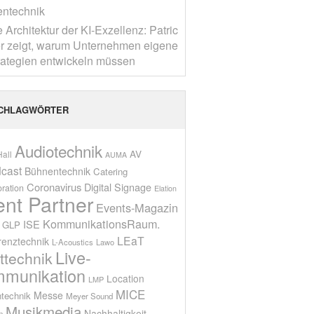
entechnik
 Architektur der KI-Exzellenz: Patric
r zeigt, warum Unternehmen eigene
rategien entwickeln müssen
CHLAGWÖRTER
Audiotechnik
AV
all
AUMA
cast
Bühnentechnik
Catering
Coronavirus
Digital Signage
oration
Elation
ent Partner
Events-Magazin
KommunikationsRaum.
ISE
GLP
LEaT
renztechnik
L-Acoustics
Lawo
Live-
ttechnik
munikation
Location
LMP
MICE
Messe
technik
Meyer Sound
Musikmedia
Nachhaltigkeit
n