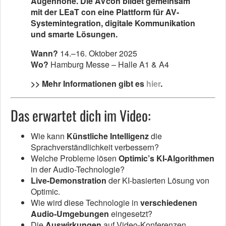
Augenhöhe. Die AVcon bildet gemeinsam
mit der LEaT con eine Plattform für AV-
Systemintegration, digitale Kommunikation
und smarte Lösungen.
Wann?
14.–16. Oktober 2025
Wo?
Hamburg Messe – Halle A1 & A4
>> Mehr Informationen gibt es
hier
.
Das erwartet dich im Video:
Wie kann
Künstliche Intelligenz
die
Sprachverständlichkeit verbessern?
Welche Probleme lösen
Optimic’s KI-Algorithmen
in der Audio-Technologie?
Live-Demonstration
der KI-basierten Lösung von
Optimic.
Wie wird diese Technologie in
verschiedenen
Audio-Umgebungen
eingesetzt?
Die
Auswirkungen
auf Video-Konferenzen,