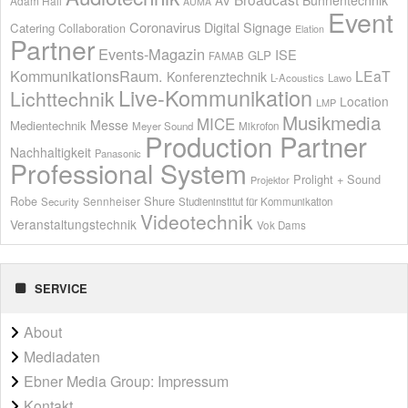
Adam Hall
AUMA
Event
Coronavirus
Digital Signage
Catering
Collaboration
Elation
Partner
Events-Magazin
ISE
GLP
FAMAB
KommunikationsRaum.
LEaT
Konferenztechnik
L-Acoustics
Lawo
Live-Kommunikation
Lichttechnik
Location
LMP
Musikmedia
MICE
Messe
Medientechnik
Meyer Sound
Mikrofon
Production Partner
Nachhaltigkeit
Panasonic
Professional System
Prolight + Sound
Projektor
Shure
Robe
Sennheiser
Security
Studieninstitut für Kommunikation
Videotechnik
Veranstaltungstechnik
Vok Dams
SERVICE
About
Mediadaten
Ebner Media Group: Impressum
Kontakt