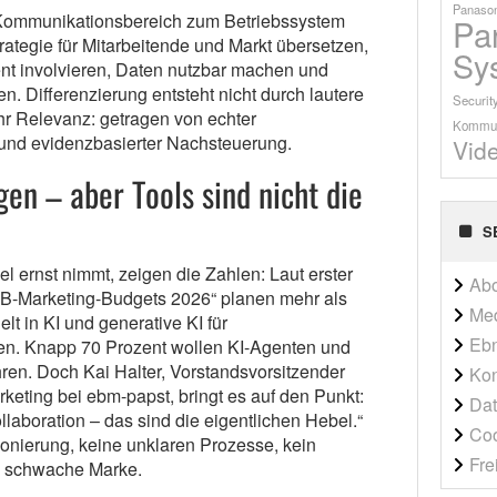
Panason
 Kommunikationsbereich zum Betriebssystem
Pa
tegie für Mitarbeitende und Markt übersetzen,
Sy
t involvieren, Daten nutzbar machen und
ren. Differenzierung entsteht nicht durch lautere
Securit
r Relevanz: getragen von echter
Kommun
 und evidenzbasierter Nachsteuerung.
Vid
gen – aber Tools sind nicht die
S
 ernst nimmt, zeigen die Zahlen: Laut erster
Ab
2B-Marketing-Budgets 2026“ planen mehr als
Me
lt in KI und generative KI für
Ebn
ren. Knapp 70 Prozent wollen KI-Agenten und
ren. Doch Kai Halter, Vorstandsvorsitzender
Kon
keting bei ebm-papst, bringt es auf den Punkt:
Dat
laboration – das sind die eigentlichen Hebel.“
Co
ionierung, keine unklaren Prozesse, kein
Fre
 schwache Marke.