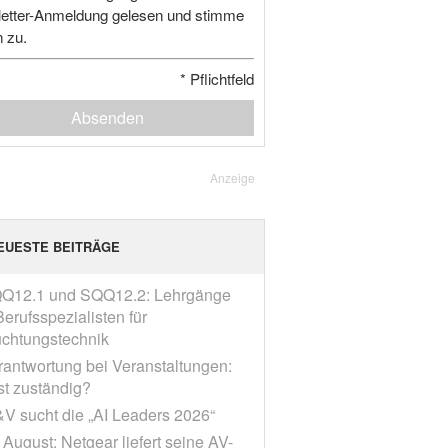
etter-Anmeldung gelesen und stimme
n zu.
*
Pflichtfeld
Absenden
Anzeige
EUESTE BEITRÄGE
Q12.1 und SQQ12.2: Lehrgänge
erufsspezialisten für
chtungstechnik
rantwortung bei Veranstaltungen:
st zuständig?
V sucht die „AI Leaders 2026“
 August: Netgear liefert seine AV-