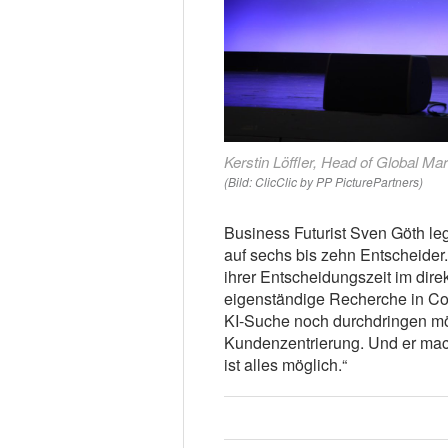
Kerstin Löffler, Head of Global M
(Bild: ClicClic by PP PicturePartners)
Business Futurist Sven Göth l
auf sechs bis zehn Entscheider
ihrer Entscheidungszeit im direk
eigenständige Recherche in Con
KI-Suche noch durchdringen möc
Kundenzentrierung. Und er mach
ist alles möglich.“