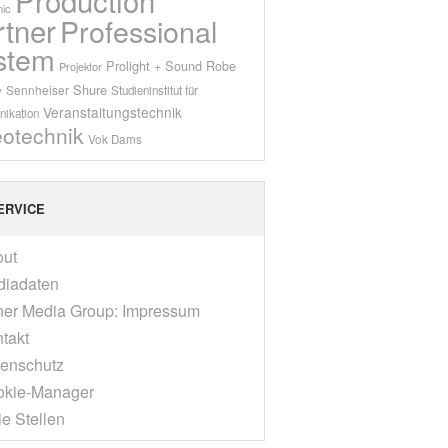
ic
rtner
Professional
stem
Prolight + Sound
Robe
Projektor
Shure
Sennheiser
y
Studieninstitut für
Veranstaltungstechnik
ikation
eotechnik
Vok Dams
ERVICE
out
diadaten
er Media Group: Impressum
takt
enschutz
okie-Manager
ie Stellen