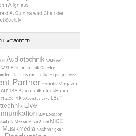
form Align aus
rald A. Summa wird Chair der
net Society
CHLAGWÖRTER
Audiotechnik
AV
all
AUMA
cast
Bühnentechnik
Catering
Coronavirus
Digital Signage
oration
Elation
ent Partner
Events-Magazin
KommunikationsRaum.
ISE
GLP
LEaT
renztechnik
L-Acoustics
Lawo
Live-
ttechnik
munikation
Location
LMP
MICE
Messe
technik
Meyer Sound
Musikmedia
Nachhaltigkeit
n
Production