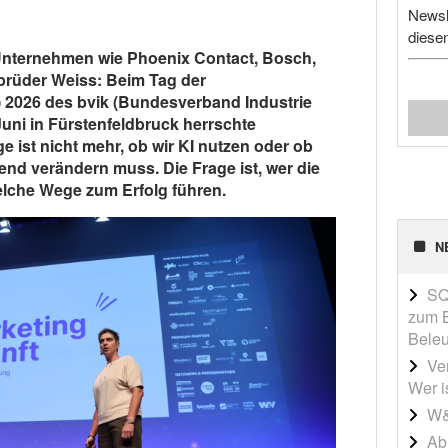
Newsl
diese
 Unternehmen wie Phoenix Contact, Bosch,
brüder Weiss: Beim Tag der
 2026 des bvik (Bundesverband Industrie
Juni in Fürstenfeldbruck herrschte
 ist nicht mehr, ob wir KI nutzen oder ob
nd verändern muss. Die Frage ist, wer die
elche Wege zum Erfolg führen.
N
SQ
zum B
Beleu
Ve
Wer i
W&
Ab