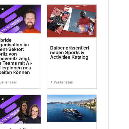
bride
ganisation im
Daiber präsentiert
ent-Sektor:
neuen Sports &
ritz von
Activities Katalog
aevenitz zeigt,
e Teams mit AI-
lleg:innen neu
beiten können
eiterlesen
Weiterlesen