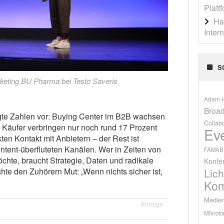
Platt
Ha
Inter
S
arketing BU Pharma bei Testo Saveris
Adam H
Broad
egte Zahlen vor: Buying Center im B2B wachsen
Collab
. Käufer verbringen nur noch rund 17 Prozent
Ev
ten Kontakt mit Anbietern – der Rest ist
tent-überfluteten Kanälen. Wer in Zeiten von
FAMAB
hte, braucht Strategie, Daten und radikale
Konfe
Lich
te den Zuhörern Mut: „Wenn nichts sicher ist,
Kom
Medien
Anzeige
Mikrofo