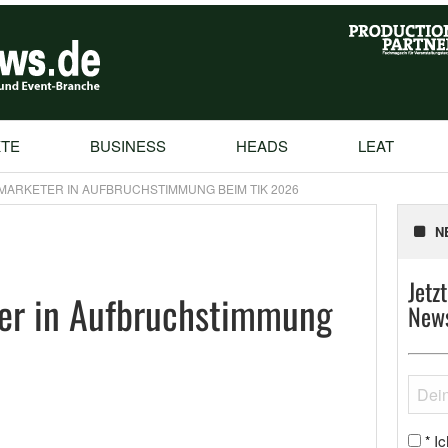
TE
BUSINESS
HEADS
LEAT
MARKETER IN AUFBRUCHSTIMMUNG BEIM TIK 2026
N
Jetz
ter in Aufbruchstimmung
News
Ic
*