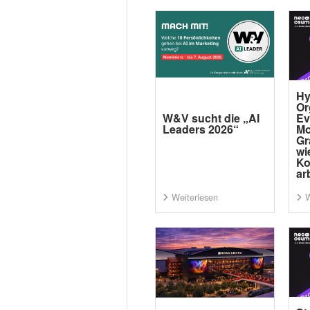
Hy
Or
W&V sucht die „AI
Ev
Leaders 2026“
Mo
Gr
wi
Ko
ar
Weiterlesen
W