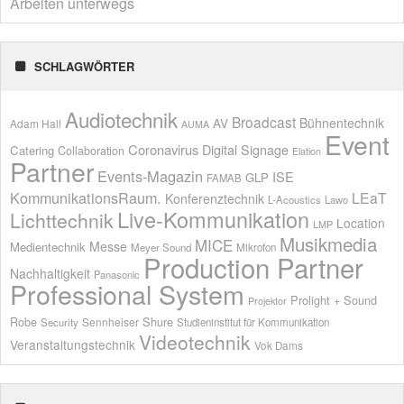
Arbeiten unterwegs
SCHLAGWÖRTER
Audiotechnik
Broadcast
AV
Bühnentechnik
Adam Hall
AUMA
Event
Coronavirus
Digital Signage
Catering
Collaboration
Elation
Partner
Events-Magazin
ISE
GLP
FAMAB
KommunikationsRaum.
LEaT
Konferenztechnik
L-Acoustics
Lawo
Live-Kommunikation
Lichttechnik
Location
LMP
Musikmedia
MICE
Messe
Medientechnik
Meyer Sound
Mikrofon
Production Partner
Nachhaltigkeit
Panasonic
Professional System
Prolight + Sound
Projektor
Shure
Robe
Sennheiser
Security
Studieninstitut für Kommunikation
Videotechnik
Veranstaltungstechnik
Vok Dams