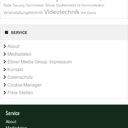
Shure
Robe
Sennheiser
Security
Studieninstitut für Kommunikation
Videotechnik
Veranstaltungstechnik
Vok Dams
SERVICE
About
Mediadaten
Ebner Media Group: Impressum
Kontakt
Datenschutz
Cookie-Manager
Freie Stellen
Service
About
Mediadaten