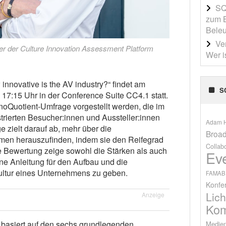
SQ
zum B
Beleu
Ve
r der Culture Innovation Assessment Platform
Wer i
innovative is the AV industry?“ findet am
S
17:15 Uhr in der Conference Suite CC4.1 statt.
noQuotient-Umfrage vorgestellt werden, die im
strierten Besucher:innen und Aussteller:innen
Adam H
 zielt darauf ab, mehr über die
Broad
hmen herauszufinden, indem sie den Reifegrad
Collab
ie Bewertung zeige sowohl die Stärken als auch
Ev
ne Anleitung für den Aufbau und die
ultur eines Unternehmens zu geben.
FAMAB
Konfe
Lich
Anzeige
Kom
 basiert auf den sechs grundlegenden
Medien