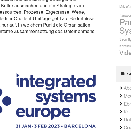
e Kultur ausmachen und die Strategie von
Mikrofo
essourcen, Prozesse, Ergebnisse, Werte,
Panason
ie InnoQuotient-Umfrage geht auf Bedürfnisse
Pa
t nur auf, in welchem Punkt die Organisation
Sy
ie interne Zusammensetzung des Unternehmens
Securit
Kommun
Vid
S
Ab
Me
Ebn
Kon
Dat
Co