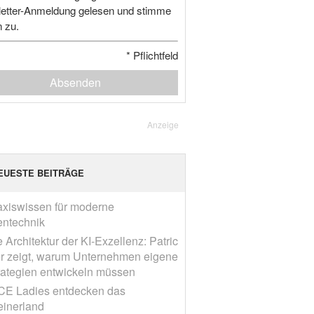
etter-Anmeldung gelesen und stimme
n zu.
*
Pflichtfeld
Absenden
Anzeige
EUESTE BEITRÄGE
axiswissen für moderne
entechnik
 Architektur der KI-Exzellenz: Patric
r zeigt, warum Unternehmen eigene
rategien entwickeln müssen
CE Ladies entdecken das
einerland