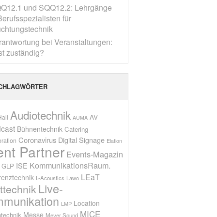
Q12.1 und SQQ12.2: Lehrgänge
erufsspezialisten für
chtungstechnik
rantwortung bei Veranstaltungen:
st zuständig?
CHLAGWÖRTER
Audiotechnik
AV
all
AUMA
cast
Bühnentechnik
Catering
Coronavirus
Digital Signage
oration
Elation
ent Partner
Events-Magazin
KommunikationsRaum.
ISE
GLP
LEaT
renztechnik
L-Acoustics
Lawo
Live-
ttechnik
munikation
Location
LMP
MICE
Messe
technik
Meyer Sound