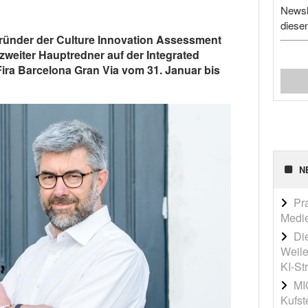
Newsl
diese
ünder der Culture Innovation Assessment
 zweiter Hauptredner auf der Integrated
Fira Barcelona Gran Via vom 31. Januar bis
N
Pr
Medi
Die
Weile
KI-St
MI
Kufst