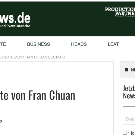
TE
BUSINESS
HEADS
LEAT
 KEYNOTE VON FRAN CHUAN BESTÄTIGT
N
Jetz
te von Fran Chuan
News
2
Ic
*