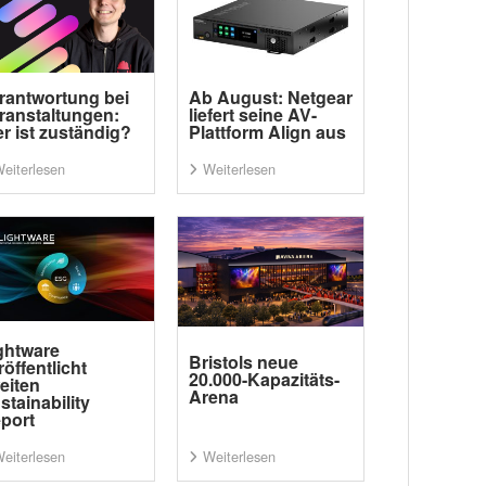
rantwortung bei
Ab August: Netgear
ranstaltungen:
liefert seine AV-
r ist zuständig?
Plattform Align aus
eiterlesen
Weiterlesen
ghtware
Bristols neue
röffentlicht
20.000-Kapazitäts-
eiten
Arena
stainability
port
eiterlesen
Weiterlesen