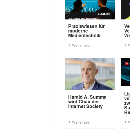
Praxiswissen für
Ve
moderne
Ve
Medientechnik
We
Weiterlesen
W
Li
Harald A. Summa
ve
wird Chair der
zw
Internet Society
Su
Re
Weiterlesen
W