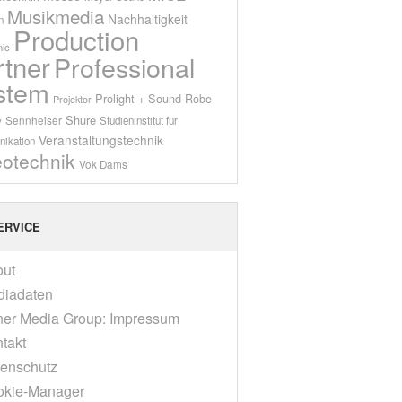
Musikmedia
Nachhaltigkeit
n
Production
ic
rtner
Professional
stem
Prolight + Sound
Robe
Projektor
Shure
Sennheiser
y
Studieninstitut für
Veranstaltungstechnik
ikation
eotechnik
Vok Dams
ERVICE
out
diadaten
er Media Group: Impressum
takt
enschutz
okie-Manager