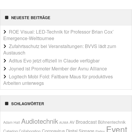
NEUESTE BEITRÄGE
ROE Visual: LED-Technik für Professor Brian Cox’
Emergence-Welttournee
Zufahrtsschutz bei Veranstaltungen: BVVS lädt zum
Austausch
Aditus Evo jetzt offiziell in Claude verfügbar
Joyned ist Promoter Member der Avnu Alliance
Logitech Mobi Fold: Faltbare Maus für produktives
Arbeiten unterwegs
SCHLAGWÖRTER
Audiotechnik
Broadcast
AV
Bühnentechnik
Adam Hall
AUMA
Event
Coronavirus
Digital Signage
Catering
Collaboration
Elation