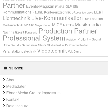
Partner
Events-Magazin
ISE
GLP
FAMAB
KommunikationsRaum.
LEaT
Konferenztechnik
L-Acoustics
Lawo
Live-Kommunikation
Lichttechnik
Location
LMP
Musikmedia
MICE
Messe
Medientechnik
Meyer Sound
Mikrofon
Production Partner
Nachhaltigkeit
Panasonic
Professional System
Prolight + Sound
Projektor
Shure
Robe
Sennheiser
Security
Studieninstitut für Kommunikation
Videotechnik
Veranstaltungstechnik
Vok Dams
SERVICE
About
Mediadaten
Ebner Media Group: Impressum
Kontakt
Datenschutz