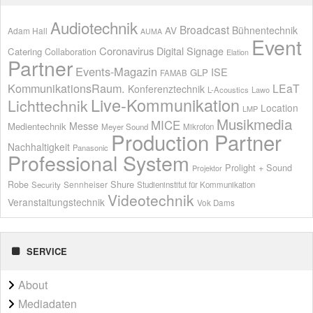
Audiotechnik
Broadcast
AV
Bühnentechnik
Adam Hall
AUMA
Event
Coronavirus
Digital Signage
Catering
Collaboration
Elation
Partner
Events-Magazin
ISE
GLP
FAMAB
KommunikationsRaum.
LEaT
Konferenztechnik
L-Acoustics
Lawo
Live-Kommunikation
Lichttechnik
Location
LMP
Musikmedia
MICE
Messe
Medientechnik
Meyer Sound
Mikrofon
Production Partner
Nachhaltigkeit
Panasonic
Professional System
Prolight + Sound
Projektor
Shure
Robe
Sennheiser
Security
Studieninstitut für Kommunikation
Videotechnik
Veranstaltungstechnik
Vok Dams
SERVICE
About
Mediadaten