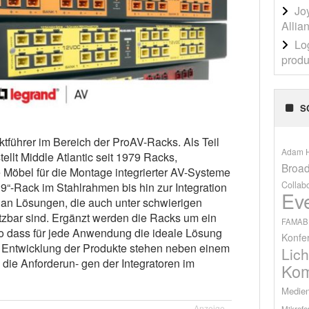
Jo
Allia
Lo
produ
S
ktführer im Bereich der ProAV-Racks. Als Teil
Adam H
ellt Middle Atlantic seit 1979 Racks,
Broad
 Möbel für die Montage integrierter AV-Systeme
Collab
19“-Rack im Stahlrahmen bis hin zur Integration
Ev
l an Lösungen, die auch unter schwierigen
tzbar sind. Ergänzt werden die Racks um ein
FAMAB
so dass für jede Anwendung die ideale Lösung
Konfe
 Entwicklung der Produkte stehen neben einem
Lich
die Anforderun- gen der Integratoren im
Kom
Medien
Anzeige
Mikrofo