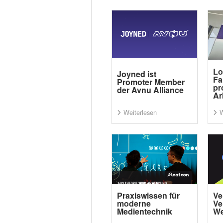
Lo
Joyned ist
Fa
Promoter Member
pr
der Avnu Alliance
Ar
Weiterlesen
W
Praxiswissen für
Ve
moderne
Ve
Medientechnik
We