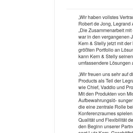
„Wir haben vollstes Vertra
Robert de Jong, Legrand 
„Die Zusammenarbeit mit 
war in den vergangenen Ja
Kern & Stelly jetzt mit de
größten Portfolio an Lösu
kann Kern & Stelly seine
umfassendere Lösungen a
„Wir freuen uns sehr auf 
Products als Teil der Leg
wie Chief, Vaddio und Pro
Mit den Produkten von Midd
Aufbewahrungslö- sungen f
die eine zentrale Rolle b
Konferenzraumes spielen.
Qualität und Flexibilitä
den Beginn unserer Partner
sagt Lutz Kern, Geschäfts