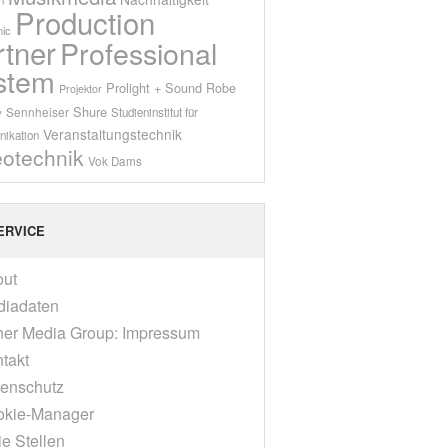
Production
ic
rtner
Professional
stem
Prolight + Sound
Robe
Projektor
Shure
Sennheiser
y
Studieninstitut für
Veranstaltungstechnik
ikation
eotechnik
Vok Dams
ERVICE
out
diadaten
er Media Group: Impressum
takt
enschutz
okie-Manager
ie Stellen