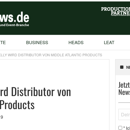
TE
BUSINESS
HEADS
LEAT
ELLY WIRD DISTRIBUTOR VON MIDDLE ATLANTIC PRODUCTS
N
Jetz
rd Distributor von
News
 Products
19
Ic
*