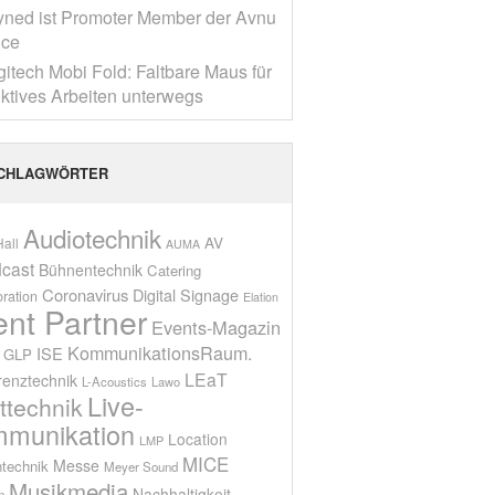
yned ist Promoter Member der Avnu
nce
gitech Mobi Fold: Faltbare Maus für
ktives Arbeiten unterwegs
CHLAGWÖRTER
Audiotechnik
AV
all
AUMA
cast
Bühnentechnik
Catering
Coronavirus
Digital Signage
oration
Elation
ent Partner
Events-Magazin
KommunikationsRaum.
ISE
GLP
LEaT
renztechnik
L-Acoustics
Lawo
Live-
ttechnik
munikation
Location
LMP
MICE
Messe
technik
Meyer Sound
Musikmedia
Nachhaltigkeit
n