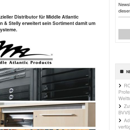
Newsl
diese
zieller Distributor für Middle Atlantic
 & Stelly erweitert sein Sortiment damit um
Systeme.
N
RO
Profe
Weltt
Zu
BVVS
Adi
verfü