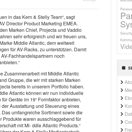
Panason
Pa
uen in das Kern & Stelly Team“, sagt
Sy
AV Director Product Marketing EMEA.
den Marken Chief, Projecta und Vaddio
Securit
hren sehr erfolgreich und wir freuen uns,
Kommun
r Marke Middle Atlantic, dem weltweit
Vid
ngen für AV-Racks, zu unterstützen. Damit
n AV-Fachhandelspartnern noch
nbieten.“
S
die Zusammenarbeit mit Middle Atlantic
rand Gruppe, die wir mit starken Marken
Ab
jecta bereits in unserem Portfolio haben.
Me
le Atlantic können wir nun individuelle
Ebn
ür Geräte im 19“ Formfaktor anbieten,
ei der Ausstattung und Steuerung eines
Kon
 Das umfangreiche Sortiment sowie die
Dat
t der Produkte waren ausschlaggebend für
Co
schaft mit Mi- ddle Atlantic Products.“
Fre
führer der Kern & Stelly Medientechnik