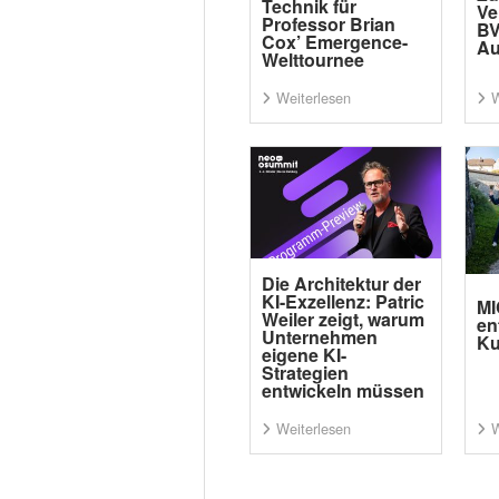
Technik für
Ve
Professor Brian
BV
Cox’ Emergence-
Au
Welttournee
Weiterlesen
W
Die Architektur der
KI-Exzellenz: Patric
MI
Weiler zeigt, warum
en
Unternehmen
Ku
eigene KI-
Strategien
entwickeln müssen
Weiterlesen
W