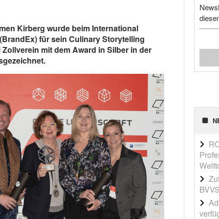
Newsl
diese
men Kirberg wurde beim International
(BrandEx) für sein Culinary Storytelling
 Zollverein mit dem Award in Silber in der
sgezeichnet.
N
RO
Profe
Weltt
Zu
BVVS
Adi
verfü