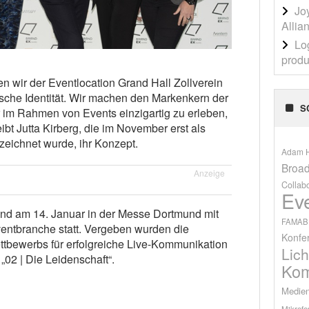
Jo
Allia
Lo
produ
en wir der Eventlocation Grand Hall Zollverein
sche Identität. Wir machen den Markenkern der
S
r im Rahmen von Events einzigartig zu erleben,
eibt Jutta Kirberg, die im November erst als
eichnet wurde, ihr Konzept.
Adam H
Broad
Anzeige
Collab
Ev
and am 14. Januar in der Messe Dortmund mit
FAMAB
ventbranche statt. Vergeben wurden die
Konfe
tbewerbs für erfolgreiche Live-Kommunikation
Lich
„02 | Die Leidenschaft“.
Kom
Medien
Mikrofo