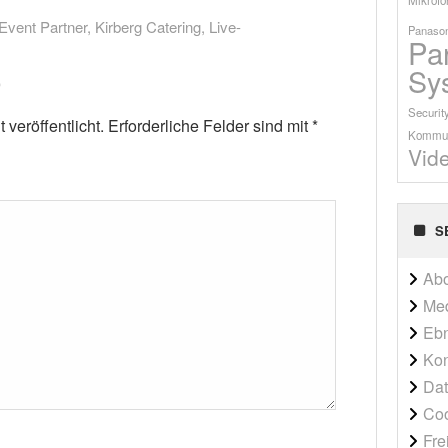
Event Partner
,
Kirberg Catering
,
Live-
Panason
Pa
Sy
Securit
veröffentlicht.
Erforderliche Felder sind mit
*
Kommun
Vid
S
Ab
Me
Ebn
Kon
Dat
Co
Fre