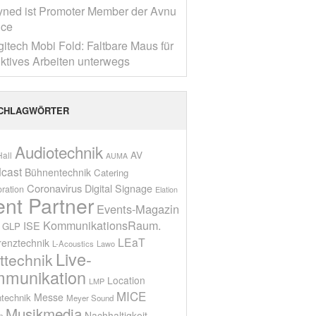
yned ist Promoter Member der Avnu
nce
gitech Mobi Fold: Faltbare Maus für
ktives Arbeiten unterwegs
CHLAGWÖRTER
Audiotechnik
AV
all
AUMA
cast
Bühnentechnik
Catering
Coronavirus
Digital Signage
oration
Elation
ent Partner
Events-Magazin
KommunikationsRaum.
ISE
GLP
LEaT
renztechnik
L-Acoustics
Lawo
Live-
ttechnik
munikation
Location
LMP
MICE
Messe
technik
Meyer Sound
Musikmedia
Nachhaltigkeit
n