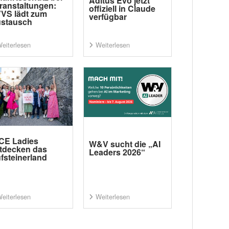
Aditus Evo jetzt
ranstaltungen:
offiziell in Claude
VS lädt zum
verfügbar
stausch
eiterlesen
Weiterlesen
CE Ladies
W&V sucht die „AI
tdecken das
Leaders 2026“
fsteinerland
eiterlesen
Weiterlesen