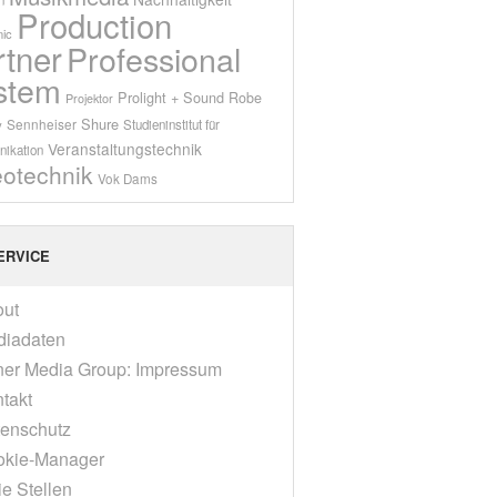
Production
ic
rtner
Professional
stem
Prolight + Sound
Robe
Projektor
Shure
Sennheiser
y
Studieninstitut für
Veranstaltungstechnik
ikation
eotechnik
Vok Dams
ERVICE
out
diadaten
er Media Group: Impressum
takt
enschutz
okie-Manager
ie Stellen