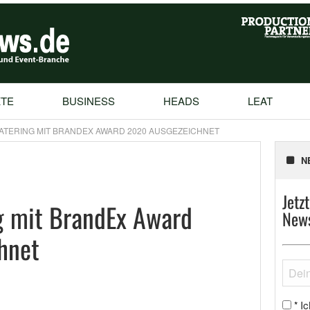
TE
BUSINESS
HEADS
LEAT
ATERING MIT BRANDEX AWARD 2020 AUSGEZEICHNET
N
Jetz
g mit BrandEx Award
News
hnet
Ic
*