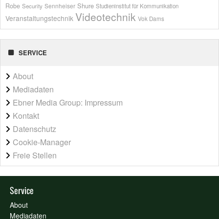
Shure
Robe
Sennheiser
Security
Studieninstitut für Kommunikation
Videotechnik
Veranstaltungstechnik
Vok Dams
SERVICE
About
Mediadaten
Ebner Media Group: Impressum
Kontakt
Datenschutz
Cookie-Manager
Freie Stellen
Service
About
Mediadaten