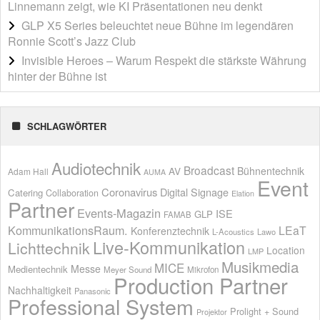
Linnemann zeigt, wie KI Präsentationen neu denkt
GLP X5 Series beleuchtet neue Bühne im legendären
Ronnie Scott’s Jazz Club
Invisible Heroes – Warum Respekt die stärkste Währung
hinter der Bühne ist
SCHLAGWÖRTER
Audiotechnik
Broadcast
AV
Bühnentechnik
Adam Hall
AUMA
Event
Coronavirus
Digital Signage
Catering
Collaboration
Elation
Partner
Events-Magazin
ISE
GLP
FAMAB
KommunikationsRaum.
LEaT
Konferenztechnik
L-Acoustics
Lawo
Live-Kommunikation
Lichttechnik
Location
LMP
Musikmedia
MICE
Messe
Medientechnik
Meyer Sound
Mikrofon
Production Partner
Nachhaltigkeit
Panasonic
Professional System
Prolight + Sound
Projektor